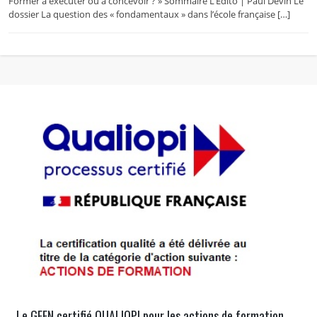
Former à exécuter ou à concevoir ? » Sommaire L’Édito | Paul Devin Le
dossier La question des « fondamentaux » dans l’école française […]
Le GFEN certifié QUALIOPI pour les actions de formation