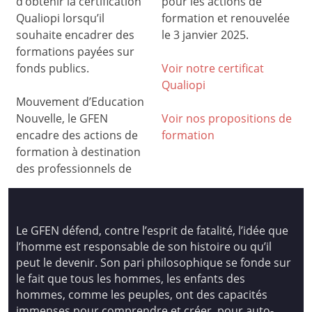
d’obtenir la certification
pour les actions de
Qualiopi lorsqu’il
formation et renouvelée
souhaite encadrer des
le 3 janvier 2025.
formations payées sur
fonds publics.
Voir notre certificat
Qualiop
i
Mouvement d’Education
Nouvelle, le GFEN
Voir nos propositions de
encadre des actions de
formation
formation à destination
des professionnels de
Le GFEN défend, contre l’esprit de fatalité, l’idée que
l’homme est responsable de son histoire ou qu’il
peut le devenir. Son pari philosophique se fonde sur
le fait que tous les hommes, les enfants des
hommes, comme les peuples, ont des capacités
immenses pour comprendre et créer, pour auto-