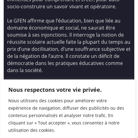
socio-construire un savoir vivant et opératoire.
Le GFEN affirme que l’éducation, bien que liée au
domaine économique et social, ne saurait être
soumise à ses injonctions. Il interroge la notion de
réussite scolaire actuelle faite la plupart du temps au
prix d’une docilisation, d’une souffrance subjective et
de la négation de l’autre. Il constate un déficit de
démocratie dans les pratiques éducatives comme
dans la société.
Siège national : Groupe Français d’Education
Nous respectons votre vie privée.
Nouvelle
14 avenue Spinoza 94200 Ivry Sur Seine
Nous utilisons des cookies pour améliorer votre
01 46 72 53 17 – gfen@gfen.asso.fr
expérience de navigation, diffuser des publicités ou des
contenus personnalisés et analyser notre trafic. En
cliquant sur « Tout accepter », vous consentez à notre
utilisation des cookies.