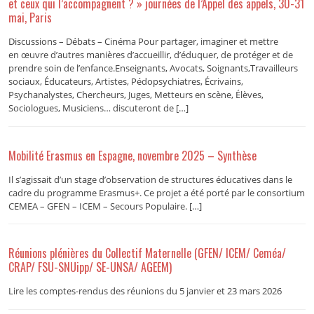
et ceux qui l’accompagnent ? » journées de l’Appel des appels, 30-31
mai, Paris
Discussions – Débats – Cinéma Pour partager, imaginer et mettre
en œuvre d’autres manières d’accueillir, d’éduquer, de protéger et de
prendre soin de l’enfance.Enseignants, Avocats, Soignants,Travailleurs
sociaux, Éducateurs, Artistes, Pédopsychiatres, Écrivains,
Psychanalystes, Chercheurs, Juges, Metteurs en scène, Élèves,
Sociologues, Musiciens… discuteront de […]
Mobilité Erasmus en Espagne, novembre 2025 – Synthèse
Il s’agissait d’un stage d’observation de structures éducatives dans le
cadre du programme Erasmus+. Ce projet a été porté par le consortium
CEMEA – GFEN – ICEM – Secours Populaire. […]
Réunions plénières du Collectif Maternelle (GFEN/ ICEM/ Ceméa/
CRAP/ FSU-SNUipp/ SE-UNSA/ AGEEM)
Lire les comptes-rendus des réunions du 5 janvier et 23 mars 2026