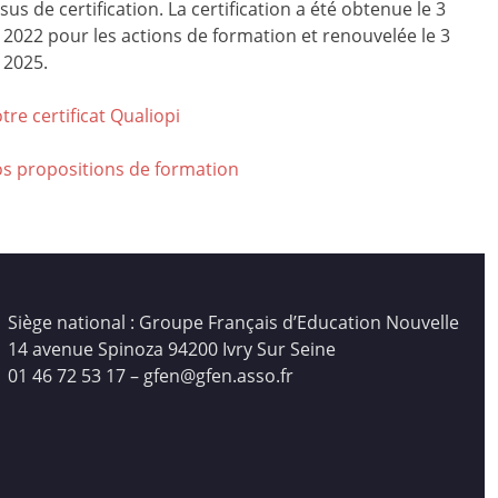
us de certification. La certification a été obtenue le 3
r 2022 pour les actions de formation et renouvelée le 3
 2025.
tre certificat Qualiop
i
os propositions de formation
Siège national : Groupe Français d’Education Nouvelle
14 avenue Spinoza 94200 Ivry Sur Seine
01 46 72 53 17 – gfen@gfen.asso.fr