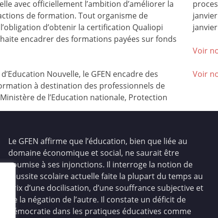
lle avec officiellement l’ambition d’améliorer la
process
 actions de formation. Tout organisme de
janvie
l’obligation d’obtenir la certification Qualiopi
janvier
ouhaite encadrer des formations payées sur fonds
Voir no
’Education Nouvelle, le GFEN encadre des
Voir n
ormation à destination des professionnels de
(Ministère de l’Education nationale, Protection
Le GFEN affirme que l’éducation, bien que liée au
domaine économique et social, ne saurait être
soumise à ses injonctions. Il interroge la notion de
réussite scolaire actuelle faite la plupart du temps au
prix d’une docilisation, d’une souffrance subjective et
de la négation de l’autre. Il constate un déficit de
démocratie dans les pratiques éducatives comme