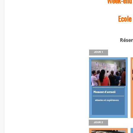
Week-end 
Ecole
Réser