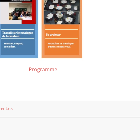
Programme
ent.e.s