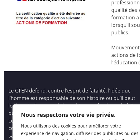
professionne
qualité des
formation a 
lorsqu’il s
publics.
Mouvement d
actions de f
l’éducation 
Le GFEN défend, contre l’esprit de fatalité, l’idée que
l’homme est responsable de son histoire ou qu’il peut
le devenir. Son pari philosophique se fonde sur le fait
que tous les hommes, les enfants des hommes,
Nous respectons votre vie privée.
comme les peuples, ont des capacités immenses pour
Nous utilisons des cookies pour améliorer votre
comprendre et créer, pour auto-socio-construire un
expérience de navigation, diffuser des publicités ou des
savoir vivant et opératoire.