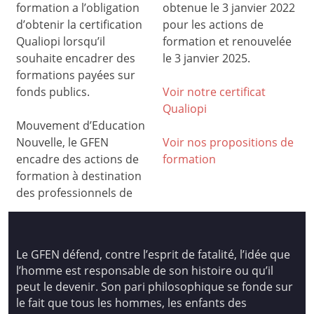
formation a l’obligation
obtenue le 3 janvier 2022
d’obtenir la certification
pour les actions de
Qualiopi lorsqu’il
formation et renouvelée
souhaite encadrer des
le 3 janvier 2025.
formations payées sur
fonds publics.
Voir notre certificat
Qualiop
i
Mouvement d’Education
Nouvelle, le GFEN
Voir nos propositions de
encadre des actions de
formation
formation à destination
des professionnels de
Le GFEN défend, contre l’esprit de fatalité, l’idée que
l’homme est responsable de son histoire ou qu’il
peut le devenir. Son pari philosophique se fonde sur
le fait que tous les hommes, les enfants des