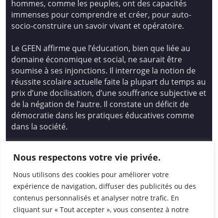
hommes, comme les peuples, ont des capacités
immenses pour comprendre et créer, pour auto-
socio-construire un savoir vivant et opératoire.
Le GFEN affirme que l’éducation, bien que liée au
domaine économique et social, ne saurait être
soumise à ses injonctions. Il interroge la notion de
réussite scolaire actuelle faite la plupart du temps au
prix d’une docilisation, d’une souffrance subjective et
de la négation de l’autre. Il constate un déficit de
démocratie dans les pratiques éducatives comme
dans la société.
Siège national : Groupe Français d’Education
Nous respectons votre vie privée.
Nouvelle
14 avenue Spinoza 94200 Ivry Sur Seine
Nous utilisons des cookies pour améliorer votre
01 46 72 53 17 – gfen@gfen.asso.fr
expérience de navigation, diffuser des publicités ou des
contenus personnalisés et analyser notre trafic. En
cliquant sur « Tout accepter », vous consentez à notre