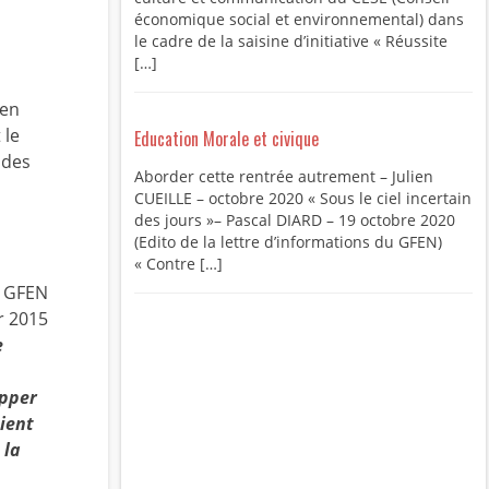
économique social et environnemental) dans
le cadre de la saisine d’initiative « Réussite
[…]
 en
 le
Education Morale et civique
 des
Aborder cette rentrée autrement – Julien
CUEILLE – octobre 2020 « Sous le ciel incertain
des jours »– Pascal DIARD – 19 octobre 2020
(Edito de la lettre d’informations du GFEN)
« Contre […]
u GFEN
er 2015
e
opper
ient
 la