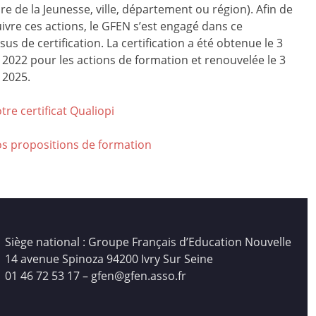
ire de la Jeunesse, ville, département ou région). Afin de
ivre ces actions, le GFEN s’est engagé dans ce
us de certification. La certification a été obtenue le 3
r 2022 pour les actions de formation et renouvelée le 3
 2025.
tre certificat Qualiop
i
os propositions de formation
Siège national : Groupe Français d’Education Nouvelle
14 avenue Spinoza 94200 Ivry Sur Seine
01 46 72 53 17 – gfen@gfen.asso.fr