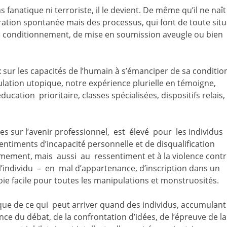
natique ni terroriste, il le devient. De même qu’il ne naît
nération spontanée mais des processus, qui font de toute sit
e conditionnement, de mise en soumission aveugle ou bien
 sur les capacités de l’humain à s’émanciper de sa conditio
éculation utopique, notre expérience plurielle en témoigne,
cation prioritaire, classes spécialisées, dispositifs relais,
es sur l’avenir professionnel, est élevé pour les individus
sentiments d’incapacité personnelle et de disqualification
mement, mais aussi au ressentiment et à la violence contr
, l’individu – en mal d’appartenance, d’inscription dans un
proie facile pour toutes les manipulations et monstruosités.
que de ce qui peut arriver quand des individus, accumulant
nce du débat, de la confrontation d’idées, de l’épreuve de la