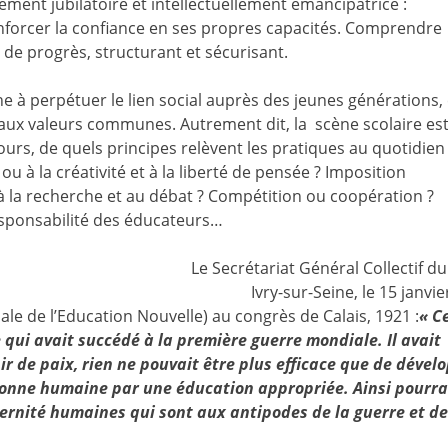
ement jubilatoire et intellectuellement émancipatrice :
renforcer la confiance en ses propres capacités. Comprendre
r de progrès, structurant et sécurisant.
he à perpétuer le lien social auprès des jeunes générations,
aux valeurs communes. Autrement dit, la scène scolaire est
cours, de quels principes relèvent les pratiques au quotidien
u à la créativité et à la liberté de pensée ? Imposition
à la recherche et au débat ? Compétition ou coopération ?
responsabilité des éducateurs…
Le Secrétariat Général Collectif d
Ivry-sur-Seine, le 15 janvi
ale de l’Education Nouvelle) au congrès de Calais, 1921 :
« C
 qui avait succédé à la première guerre mondiale. Il avait
 de paix, rien ne pouvait être plus efficace que de dével
rsonne humaine par une éducation appropriée. Ainsi pourra
ternité humaines qui sont aux antipodes de la guerre et de