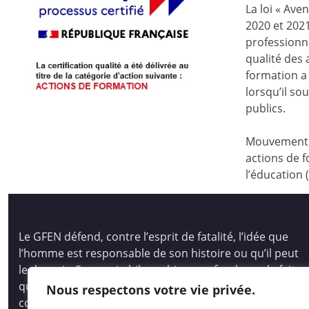
La loi « Ave
2020 et 2021
professionne
qualité des
formation a 
lorsqu’il s
publics.
Mouvement d
actions de f
l’éducation 
Le GFEN défend, contre l’esprit de fatalité, l’idée que
l’homme est responsable de son histoire ou qu’il peut
le devenir. Son pari philosophique se fonde sur le fait
que tous les hommes, les enfants des hommes,
Nous respectons votre vie privée.
comme les peuples, ont des capacités immenses pour