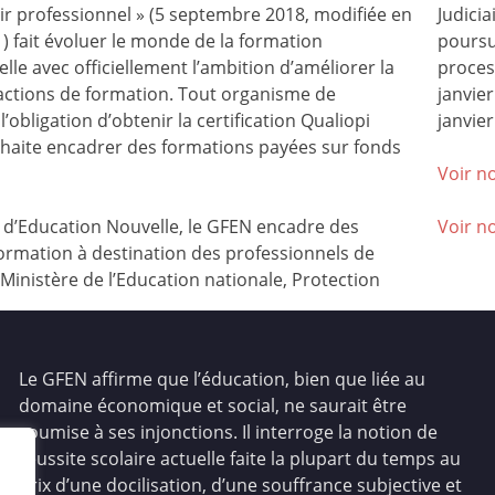
nir professionnel » (5 septembre 2018, modifiée en
Judicia
) fait évoluer le monde de la formation
poursu
lle avec officiellement l’ambition d’améliorer la
process
 actions de formation. Tout organisme de
janvie
l’obligation d’obtenir la certification Qualiopi
janvier
ouhaite encadrer des formations payées sur fonds
Voir no
’Education Nouvelle, le GFEN encadre des
Voir n
ormation à destination des professionnels de
(Ministère de l’Education nationale, Protection
Le GFEN affirme que l’éducation, bien que liée au
domaine économique et social, ne saurait être
soumise à ses injonctions. Il interroge la notion de
réussite scolaire actuelle faite la plupart du temps au
prix d’une docilisation, d’une souffrance subjective et