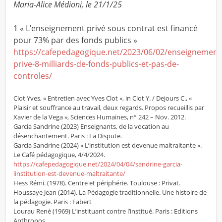
Maria-Alice Médioni, le 21/1/25
1 « L’enseignement privé sous contrat est financé
pour 73% par des fonds publics »
https://cafepedagogique.net/2023/06/02/enseignement
prive-8-milliards-de-fonds-publics-et-pas-de-
controles/
Clot Yves, « Entretien avec Yves Clot », in Clot Y. / Dejours C., «
Plaisir et souffrance au travail, deux regards. Propos recueillis par
Xavier de la Vega », Sciences Humaines, n° 242 – Nov. 2012.
Garcia Sandrine (2023) Enseignants, de la vocation au
désenchantement. Paris : La Dispute.
Garcia Sandrine (2024) « L’institution est devenue maltraitante ».
Le Café pédagogique, 4/4/2024.
https://cafepedagogique.net/2024/04/04/sandrine-garcia-
linstitution-est-devenue-maltraitante/
Hess Rémi. (1978). Centre et périphérie. Toulouse : Privat.
Houssaye Jean (2014). La Pédagogie traditionnelle. Une histoire de
la pédagogie. Paris : Fabert
Lourau René (1969) L’instituant contre l’institué. Paris : Editions
Anthropos