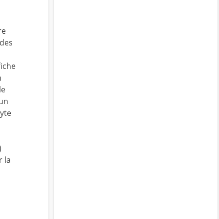
re
odes
fiche
m
le
 un
hyte
)
 la