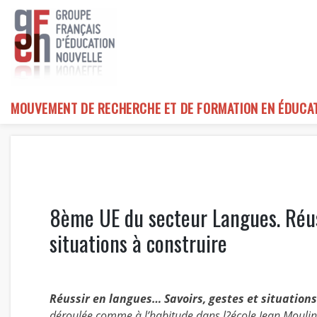
Skip
to
content
MOUVEMENT DE RECHERCHE ET DE FORMATION EN ÉDUCA
8ème UE du secteur Langues. Réus
situations à construire
Réussir en langues… Savoirs, gestes et situations
déroulée comme à l’habitude dans l?école Jean Moulin 