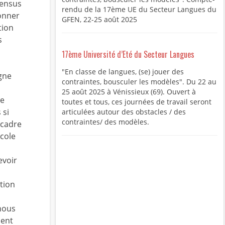
sensus
rendu de la 17ème UE du Secteur Langues du
donner
GFEN, 22-25 août 2025
tion
s
17ème Université d’Eté du Secteur Langues
"En classe de langues, (se) jouer des
gne
contraintes, bousculer les modèles". Du 22 au
25 août 2025 à Vénissieux (69). Ouvert à
ue
toutes et tous, ces journées de travail seront
 si
articulées autour des obstacles / des
contraintes/ des modèles.
 cadre
école
evoir
ation
ous
ment