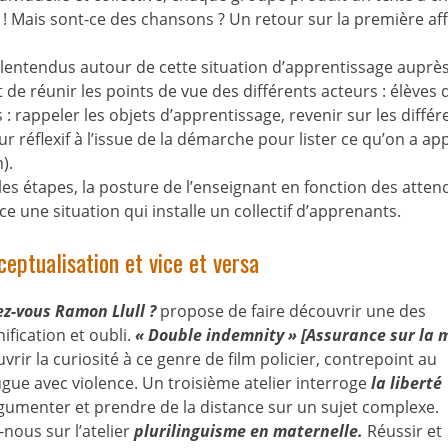
é ! Mais sont-ce des chansons ? Un retour sur la première af
malentendus autour de cette situation d’apprentissage auprè
 de réunir les points de vue des différents acteurs : élèves 
 : rappeler les objets d’apprentissage, revenir sur les différ
r réflexif à l’issue de la démarche pour lister ce qu’on a app
).
 les étapes, la posture de l’enseignant en fonction des atten
ce une situation qui installe un collectif d’apprenants.
ceptualisation et vice et versa
z-vous Ramon Llull ?
propose de faire découvrir une des
ification et oubli.
« Double indemnity » [Assurance sur la 
vrir la curiosité à ce genre de film policier, contrepoint au
gue avec violence. Un troisième atelier interroge
la liberté
gumenter et prendre de la distance sur un sujet complexe.
nous sur l’atelier
plurilinguisme en maternelle.
Réussir et