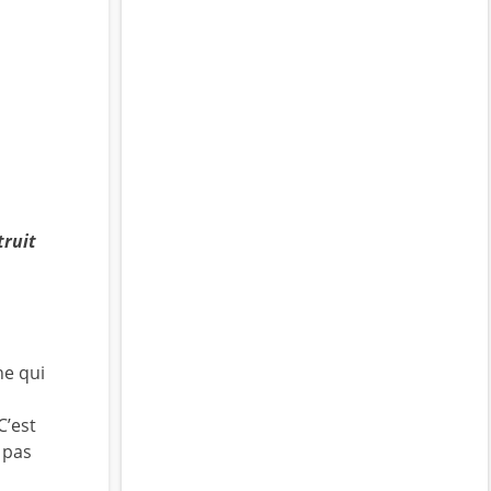
truit
ne qui
C’est
t pas