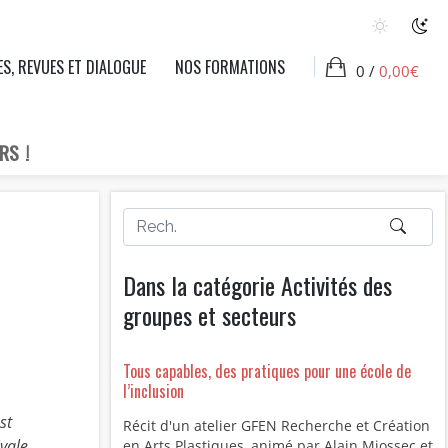
ES, REVUES ET DIALOGUE
NOS FORMATIONS
0 /
0,00
€
RS !
Dans la catégorie Activités des
groupes et secteurs
Tous capables, des pratiques pour une école de
l’inclusion
st
Récit d'un atelier GFEN Recherche et Création
vale.
en Arts Plastiques, animé par Alain Miossec et