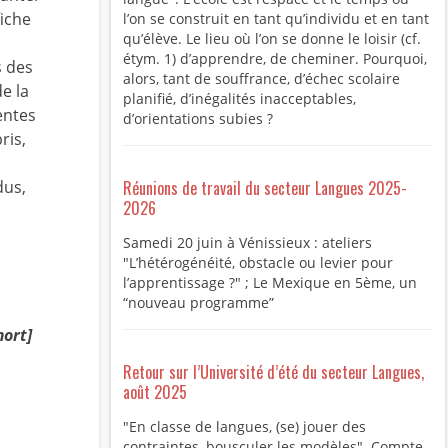
fiche
l’on se construit en tant qu’individu et en tant
qu’élève. Le lieu où l’on se donne le loisir (cf.
étym. 1) d’apprendre, de cheminer. Pourquoi,
s des
alors, tant de souffrance, d’échec scolaire
de la
planifié, d’inégalités inacceptables,
entes
d’orientations subies ?
ris,
dus,
Réunions de travail du secteur Langues 2025-
2026
Samedi 20 juin à Vénissieux : ateliers
"L’hétérogénéité, obstacle ou levier pour
l’apprentissage ?" ; Le Mexique en 5ème, un
“nouveau programme”
mort]
Retour sur l’Université d’été du secteur Langues,
août 2025
"En classe de langues, (se) jouer des
contraintes, bousculer les modèles". Compte-