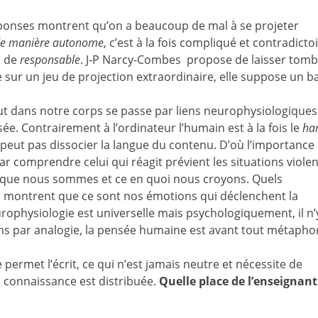
ponses montrent qu’on a beaucoup de mal à se projeter
de manière autonome
, c’est à la fois compliqué et contradictoi
i de
responsable
. J-P Narcy-Combes propose de laisser tomb
 sur un jeu de projection extraordinaire, elle suppose un 
ut dans notre corps se passe par liens neurophysiologique
sée. Contrairement à l’ordinateur l’humain est à la fois le
ha
 peut pas dissocier la langue du contenu. D’où l’importance 
 comprendre celui qui réagit prévient les situations violen
 ce que nous sommes et ce en quoi nous croyons. Quels
s montrent que ce sont nos émotions qui déclenchent la
ophysiologie est universelle mais psychologiquement, il n’
ons par analogie, la pensée humaine est avant tout métapho
permet l’écrit, ce qui n’est jamais neutre et nécessite de
la connaissance est distribuée.
Quelle place de l’enseignant
.