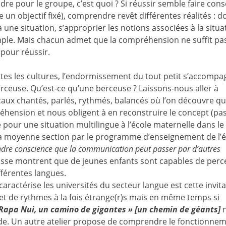
re pour le groupe, c’est quoi ? Si réussir semble faire con
e un objectif fixé), comprendre revêt différentes réalités : 
 une situation, s’approprier les notions associées à la situa
ple. Mais chacun admet que la compréhension ne suffit pa
 pour réussir.
tes les cultures, l’endormissement du tout petit s’accompa
rceuse. Qu’est-ce qu’une berceuse ? Laissons-nous aller à
icaux chantés, parlés, rythmés, balancés où l’on découvre q
hension et nous obligent à en reconstruire le concept (pas
pour une situation multilingue à l’école maternelle dans le
ès la moyenne section par le programme d’enseignement de l’
dre conscience que la communication peut passer par d’autres
classe montrent que de jeunes enfants sont capables de perc
fférentes langues.
caractérise les universités du secteur langue est cette invit
 et de rythmes à la fois étrange(r)s mais en même temps si
Rapa Nui, un camino de gigantes » [un chemin de géants]
n
onde. Un autre atelier propose de comprendre le fonctionne