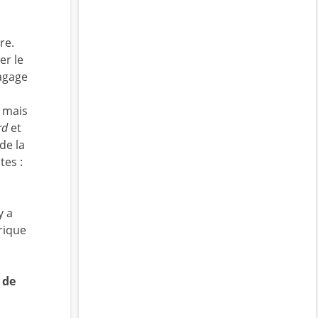
re.
er le
bagage
s mais
rd
et
de la
tes :
y a
rique
 de