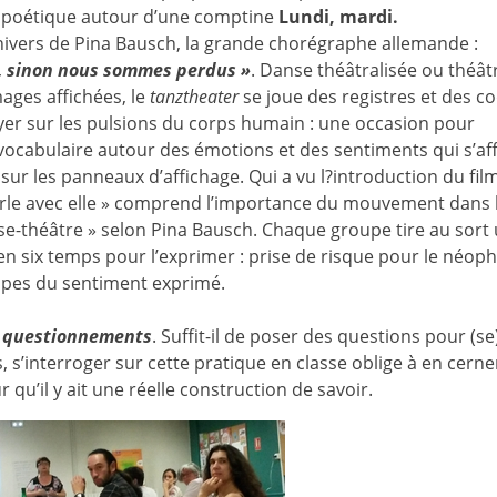
t poétique autour d’une comptine
Lundi, mardi.
univers de Pina Bausch, la grande chorégraphe allemande :
, sinon nous sommes perdus »
. Danse théâtralisée ou théât
mages affichées, le
tanztheater
se joue des registres et des c
yer sur les pulsions du corps humain : une occasion pour
ocabulaire autour des émotions et des sentiments qui s’af
ur les panneaux d’affichage. Qui a vu l?introduction du fil
rle avec elle » comprend l’importance du mouvement dans 
e-théâtre » selon Pina Bausch. Chaque groupe tire au sort
en six temps pour l’exprimer : prise de risque pour le néop
oupes du sentiment exprimé.
t questionnements
. Suffit-il de poser des questions pour (se
s’interroger sur cette pratique en classe oblige à en cerner
 qu’il y ait une réelle construction de savoir.