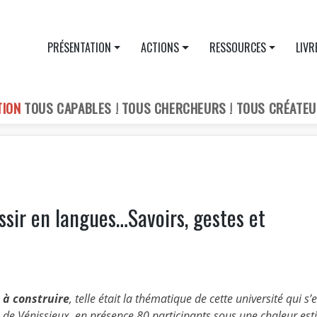
PRÉSENTATION
ACTIONS
RESSOURCES
LIVR
TION
TOUS CAPABLES ! TOUS CHERCHEURS ! TOUS CRÉATEU
sir en langues…Savoirs, gestes et
 à construire
, telle était la thématique de cette université qui s’e
de Vénissieux, en présence 80 participants sous une chaleur esti