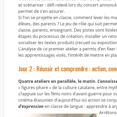
et scénariser : défi relevé lors du concert annonc
permet de s’en assurer.
Si l’on se projette en classe, comment lever les 
élèves, des parents ? Le jeu de rôle qui suit permet
classe, parents, enseignant. Des pistes sont listées
étapes du processus de création, installer un retou
socialiser les textes produits (recueil ou exposition
L’analyse de ce premier atelier a permis d’en fixer
les apprentissages visés, l’intérêt de mettre en pla
Jour 2 : Réussir et comprendre : action, con
Quatre ateliers en parallèle, le matin
.
Connaisse
« figures-phare » de la culture catalane, entre myth
s?appuie sur les films noirs d’avant-guerre pour ou
cinéma étasunien d’aujourd’hui où action se conju
d’expression
en classe de langue : apprendre à ar
Arrêtons-