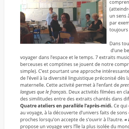
comprend
(atteindr
un sens à
par exem
toujours
Dans tou
d’une be
voyager dans l’espace et le temps. 7 extraits mus
berceuses et comptines se jouent de notre compré
simple). C’est pourtant une approche intéressante 
de l’éveil à la diversité linguistique préconisé d
maternelle. Cette activité permet à l’enfant de
pren
langues que le français
. Deux activités filmées en 
des similitudes entre des extraits chantés dans di
Quatre ateliers en parallèle l’après-midi.
Ce qui 
au voyage, à la découverte d’univers faits de sons
proches lorsqu’on accepte de s’ouvrir à l?autre.
« 
propose un voyage vers l’île la plus isolée du m