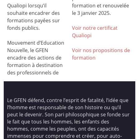
Qualiopi lorsqu’il
formation et renouvelée
souhaite encadrer des
le 3 janvier 2025.
formations payées sur
fonds publics.
Voir notre certificat
Qualiop
i
Mouvement d’Education
Nouvelle, le GFEN
Voir nos propositions de
encadre des actions de
formation
formation à destination
des professionnels de
Le GFEN défend, contre l’esprit de fatalité, l’idée que
l’homme est responsable de son histoire ou qu’il
peut le devenir. Son pari philosophique se fonde sur
le fait que tous les hommes, les enfants des
hommes, comme les peuples, ont des capacités
immenses pour comprendre et créer, pour auto-