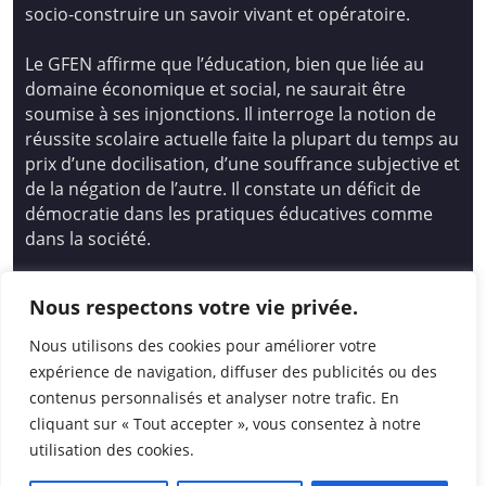
socio-construire un savoir vivant et opératoire.
Le GFEN affirme que l’éducation, bien que liée au
domaine économique et social, ne saurait être
soumise à ses injonctions. Il interroge la notion de
réussite scolaire actuelle faite la plupart du temps au
prix d’une docilisation, d’une souffrance subjective et
de la négation de l’autre. Il constate un déficit de
démocratie dans les pratiques éducatives comme
dans la société.
Siège national : Groupe Français d’Education
Nous respectons votre vie privée.
Nouvelle
14 avenue Spinoza 94200 Ivry Sur Seine
Nous utilisons des cookies pour améliorer votre
01 46 72 53 17 – gfen@gfen.asso.fr
expérience de navigation, diffuser des publicités ou des
contenus personnalisés et analyser notre trafic. En
cliquant sur « Tout accepter », vous consentez à notre
utilisation des cookies.