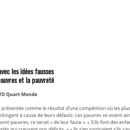
 avec les idées fausses
pauvres et la pauvreté
TD Quart Monde
t présentée comme le résultat d’une compétition où les plus
s plongent à cause de leurs défauts. Les pauvres se voient ain
ont pauvres, ce serait « de leur faute ». « S’ils font des enfa
tés qui creusent nos déficits. » « Ils s’en sortiraient s’ils sa