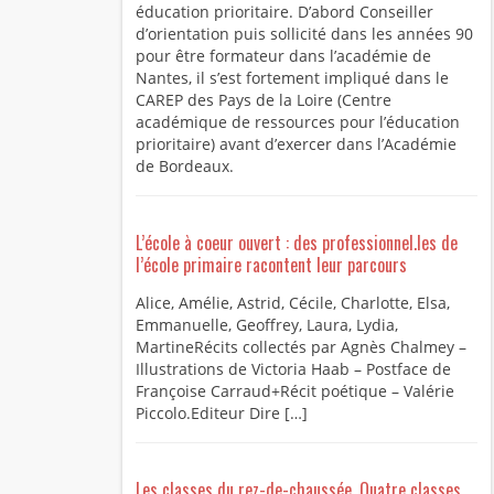
éducation prioritaire. D’abord Conseiller
d’orientation puis sollicité dans les années 90
pour être formateur dans l’académie de
Nantes, il s’est fortement impliqué dans le
CAREP des Pays de la Loire (Centre
académique de ressources pour l’éducation
prioritaire) avant d’exercer dans l’Académie
de Bordeaux.
L’école à coeur ouvert : des professionnel.les de
l’école primaire racontent leur parcours
Alice, Amélie, Astrid, Cécile, Charlotte, Elsa,
Emmanuelle, Geoffrey, Laura, Lydia,
MartineRécits collectés par Agnès Chalmey –
Illustrations de Victoria Haab – Postface de
Françoise Carraud+Récit poétique – Valérie
Piccolo.Editeur Dire […]
Les classes du rez-de-chaussée. Quatre classes