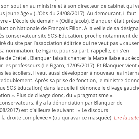
son soutien au ministre et à son directeur de cabinet qui v
us jeune âge » (L’Obs du 24/08/2017). Au demeurant, il faut
ivre « L’école de demain » (Odile Jacob), Blanquer était prés
ction Nationale de François Fillon. A la veille de sa désigna
rès conservateur site SOS-Education, proche notamment de 
ré du site par l’association éditrice qui ne veut pas « cause
a nomination. Le Figaro, pour sa part, rappelle, en s’en
ie de Créteil, Blanquer faisait chanter la Marseillaise aux éco
r les professeurs (Le Figaro, 17/05/2017). Et Blanquer vient
us les écoliers. Il veut aussi développer à nouveau les intern
 redoublement. Après sa prise de fonction, le ministre donn
e SOS éducation) dans laquelle il dénonce le clivage gauch
cation ». Plus de clivage donc, du « pragmatisme ».
conservateurs, il y a la dénonciation par Blanquer de
08/2017) est d’ailleurs le suivant : « Le discours
t « la droite complexée » (ou qui avance masquée).
Lire la suite