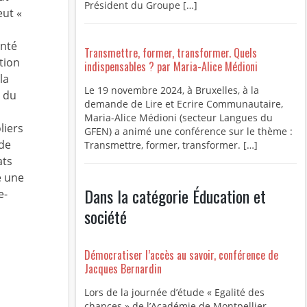
Président du Groupe […]
eut «
enté
Transmettre, former, transformer. Quels
tion
indispensables ? par Maria-Alice Médioni
la
Le 19 novembre 2024, à Bruxelles, à la
r du
demande de Lire et Ecrire Communautaire,
Maria-Alice Médioni (secteur Langues du
liers
GFEN) a animé une conférence sur le thème :
 de
Transmettre, former, transformer. […]
ats
e une
Dans la catégorie Éducation et
e-
société
Démocratiser l’accès au savoir, conférence de
Jacques Bernardin
Lors de la journée d’étude « Egalité des
chances » de l’Académie de Montpellier –