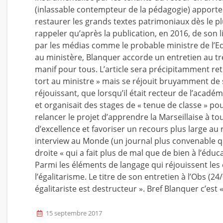
(inlassable contempteur de la pédagogie) apporte 
restaurer les grands textes patrimoniaux dès le pl
rappeler qu’après la publication, en 2016, de son l
par les médias comme le probable ministre de l’Edu
au ministère, Blanquer accorde un entretien au t
manif pour tous. L’article sera précipitamment reti
tort au ministre » mais se réjouit bruyamment de s
réjouissant, que lorsqu’il était recteur de l’académ
et organisait des stages de « tenue de classe » pou
relancer le projet d’apprendre la Marseillaise à to
d’excellence et favoriser un recours plus large au
interview au Monde (un journal plus convenable qu
droite « qui a fait plus de mal que de bien à l’édu
Parmi les éléments de langage qui réjouissent les 
l’égalitarisme. Le titre de son entretien à l’Obs (24/
égalitariste est destructeur ». Bref Blanquer c’es
15 septembre 2017