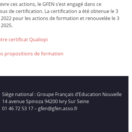
ivre ces actions, le GFEN s’est engagé dans ce
us de certification. La certification a été obtenue le 3
r 2022 pour les actions de formation et renouvelée le 3
 2025.
tre certificat Qualiop
i
os propositions de formation
Siège national : Groupe Français d’Education Nouvelle
14 avenue Spinoza 94200 Ivry Sur Seine
01 46 72 53 17 – gfen@gfen.asso.fr