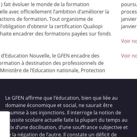
) fait évoluer le monde de la formation
poursu
lle avec officiellement l’ambition d’améliorer la
process
 actions de formation. Tout organisme de
janvie
l’obligation d’obtenir la certification Qualiopi
janvier
ouhaite encadrer des formations payées sur fonds
Voir no
’Education Nouvelle, le GFEN encadre des
Voir n
ormation à destination des professionnels de
(Ministère de l’Education nationale, Protection
Le GFEN affirme que l’éducation, bien que liée au
domaine économique et social, ne saurait être
soumise à ses injonctions. Il interroge la notion de
réussite scolaire actuelle faite la plupart du temps au
prix d’une docilisation, d’une souffrance subjective et
de la négation de l’autre. Il constate un déficit de