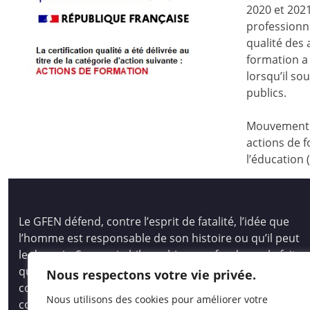
2020 et 2021
professionne
qualité des
formation a 
lorsqu’il s
publics.
Mouvement d
actions de f
l’éducation 
Le GFEN défend, contre l’esprit de fatalité, l’idée que
l’homme est responsable de son histoire ou qu’il peut
le devenir. Son pari philosophique se fonde sur le fait
que tous les hommes, les enfants des hommes,
Nous respectons votre vie privée.
comme les peuples, ont des capacités immenses pour
Nous utilisons des cookies pour améliorer votre
comprendre et créer, pour auto-socio-construire un