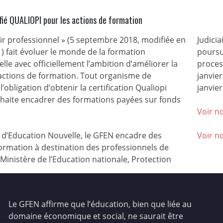
fié QUALIOPI pour les actions de formation
nir professionnel » (5 septembre 2018, modifiée en
Judicia
) fait évoluer le monde de la formation
poursu
lle avec officiellement l’ambition d’améliorer la
process
 actions de formation. Tout organisme de
janvie
l’obligation d’obtenir la certification Qualiopi
janvier
ouhaite encadrer des formations payées sur fonds
Voir no
’Education Nouvelle, le GFEN encadre des
Voir n
ormation à destination des professionnels de
(Ministère de l’Education nationale, Protection
Le GFEN affirme que l’éducation, bien que liée au
domaine économique et social, ne saurait être