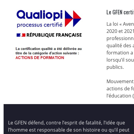
Le GFEN certi
La loi « Ave
2020 et 2021
professionne
qualité des
formation a 
lorsqu’il s
publics.
Mouvement d
actions de f
l’éducation 
Le GFEN défend, contre l’esprit de fatalité, l’idée que
l’homme est responsable de son histoire ou qu’il peut