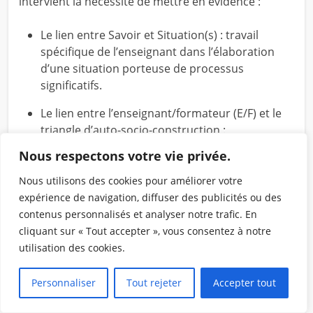
intervient la nécessité de mettre en évidence :
Le lien entre Savoir et Situation(s) : travail
spécifique de l’enseignant dans l’élaboration
d’une situation porteuse de processus
significatifs.
Le lien entre l’enseignant/formateur (E/F) et le
triangle d’auto-socio-construction :
indispensable pour éviter tout glissement vers
Nous respectons votre vie privée.
la double illusion d’un principe de non-
intervention, porte ouverte à un pédagogisme
Nous utilisons des cookies pour améliorer votre
irresponsable ou d’une relation univoque de
expérience de navigation, diffuser des publicités ou des
l’enseignant.
contenus personnalisés et analyser notre trafic. En
cliquant sur « Tout accepter », vous consentez à notre
Le lien entre chaque sujet-apprenant (je) et le
utilisation des cookies.
groupe des apprenants (dissocié suivant les
étapes en petits groupes ou groupe-classe).
Personnaliser
Tout rejeter
Accepter tout
Lien nécessaire pour clarifier les va et vient de
l’auto-socio.