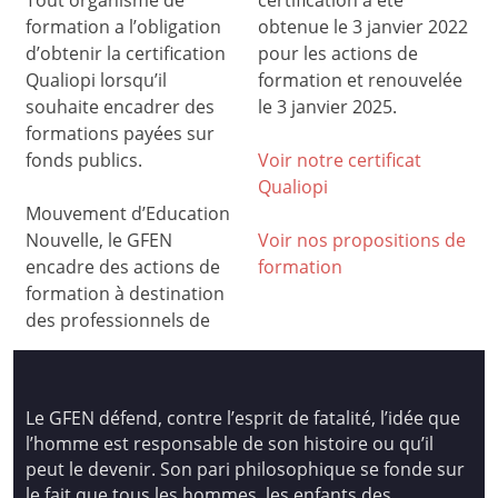
formation a l’obligation
obtenue le 3 janvier 2022
d’obtenir la certification
pour les actions de
Qualiopi lorsqu’il
formation et renouvelée
souhaite encadrer des
le 3 janvier 2025.
formations payées sur
fonds publics.
Voir notre certificat
Qualiop
i
Mouvement d’Education
Nouvelle, le GFEN
Voir nos propositions de
encadre des actions de
formation
formation à destination
des professionnels de
Le GFEN défend, contre l’esprit de fatalité, l’idée que
l’homme est responsable de son histoire ou qu’il
peut le devenir. Son pari philosophique se fonde sur
le fait que tous les hommes, les enfants des