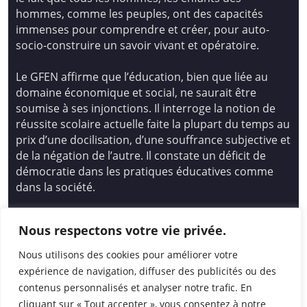
hommes, comme les peuples, ont des capacités
immenses pour comprendre et créer, pour auto-
socio-construire un savoir vivant et opératoire.
Le GFEN affirme que l’éducation, bien que liée au
domaine économique et social, ne saurait être
soumise à ses injonctions. Il interroge la notion de
réussite scolaire actuelle faite la plupart du temps au
prix d’une docilisation, d’une souffrance subjective et
de la négation de l’autre. Il constate un déficit de
démocratie dans les pratiques éducatives comme
dans la société.
Siège national : Groupe Français d’Education
Nous respectons votre vie privée.
Nouvelle
14 avenue Spinoza 94200 Ivry Sur Seine
Nous utilisons des cookies pour améliorer votre
01 46 72 53 17 – gfen@gfen.asso.fr
expérience de navigation, diffuser des publicités ou des
contenus personnalisés et analyser notre trafic. En
cliquant sur « Tout accepter », vous consentez à notre