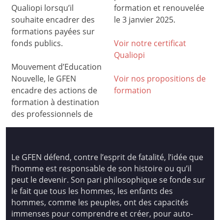
Qualiopi lorsqu’il
formation et renouvelée
souhaite encadrer des
le 3 janvier 2025.
formations payées sur
fonds publics.
Voir notre certificat
Qualiop
i
Mouvement d’Education
Nouvelle, le GFEN
Voir nos propositions de
encadre des actions de
formation
formation à destination
des professionnels de
Le GFEN défend, contre l’esprit de fatalité, l’idée que
l’homme est responsable de son histoire ou qu’il
peut le devenir. Son pari philosophique se fonde sur
le fait que tous les hommes, les enfants des
hommes, comme les peuples, ont des capacités
immenses pour comprendre et créer, pour auto-