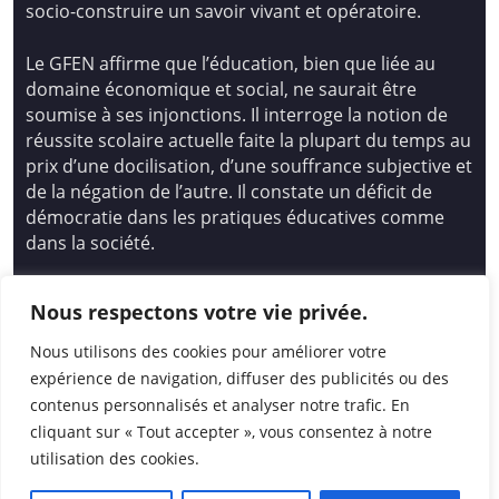
socio-construire un savoir vivant et opératoire.
Le GFEN affirme que l’éducation, bien que liée au
domaine économique et social, ne saurait être
soumise à ses injonctions. Il interroge la notion de
réussite scolaire actuelle faite la plupart du temps au
prix d’une docilisation, d’une souffrance subjective et
de la négation de l’autre. Il constate un déficit de
démocratie dans les pratiques éducatives comme
dans la société.
Siège national : Groupe Français d’Education
Nous respectons votre vie privée.
Nouvelle
14 avenue Spinoza 94200 Ivry Sur Seine
Nous utilisons des cookies pour améliorer votre
01 46 72 53 17 – gfen@gfen.asso.fr
expérience de navigation, diffuser des publicités ou des
contenus personnalisés et analyser notre trafic. En
cliquant sur « Tout accepter », vous consentez à notre
utilisation des cookies.