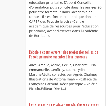
éducation prioritaire. D’abord Conseiller
d’orientation puis sollicité dans les années 90
pour être formateur dans l’académie de
Nantes, il s’est fortement impliqué dans le
CAREP des Pays de la Loire (Centre
académique de ressources pour l’éducation
prioritaire) avant d’exercer dans l’Académie
de Bordeaux.
L’école à coeur ouvert : des professionnel.les de
l’école primaire racontent leur parcours
Alice, Amélie, Astrid, Cécile, Charlotte, Elsa,
Emmanuelle, Geoffrey, Laura, Lydia,
MartineRécits collectés par Agnès Chalmey –
Illustrations de Victoria Haab – Postface de
Françoise Carraud+Récit poétique – Valérie
Piccolo.Editeur Dire […]
Les classes du rez-de-chaussée. Quatre classes