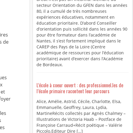
secteur Orientation du GFEN dans les années
80, il a cumulé de très nombreuses
expériences éducatives, notamment en
éducation prioritaire. D’abord Conseiller
d’orientation puis sollicité dans les années 90
ires
pour être formateur dans l’académie de
Nantes, il s’est fortement impliqué dans le
s de
CAREP des Pays de la Loire (Centre
académique de ressources pour l’éducation
prioritaire) avant d’exercer dans l’Académie
de Bordeaux.
ues
ux
L’école à coeur ouvert : des professionnel.les de
l’école primaire racontent leur parcours
 et
foyer
Alice, Amélie, Astrid, Cécile, Charlotte, Elsa,
Emmanuelle, Geoffrey, Laura, Lydia,
les
MartineRécits collectés par Agnès Chalmey –
Illustrations de Victoria Haab – Postface de
s
Françoise Carraud+Récit poétique – Valérie
mes
Piccolo.Editeur Dire […]