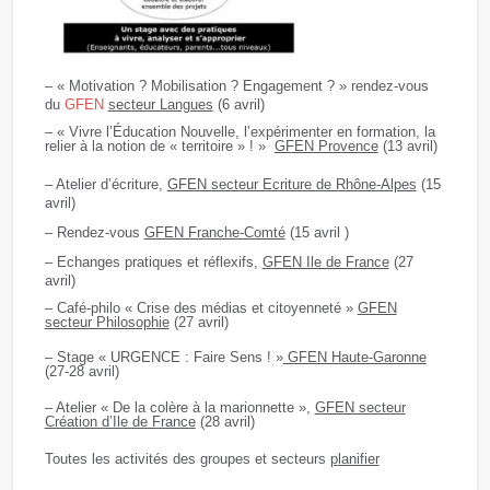
– « Motivation ? Mobilisation ? Engagement ? » rendez-vous
du
GFEN
secteur Langues
(6 avril)
– « Vivre l’Éducation Nouvelle, l’expérimenter en formation, la
relier à la notion de « territoire » ! »
GFEN Provence
(13 avril)
– Atelier d’écriture,
GFEN secteur Ecriture de Rhône-Alpes
(15
avril)
– Rendez-vous
GFEN Franche-Comté
(15 avril )
– Echanges pratiques et réflexifs,
GFEN Ile de France
(27
avril)
– Café-philo « Crise des médias et citoyenneté »
GFEN
secteur Philosophie
(27 avril)
– Stage « URGENCE : Faire Sens ! »
GFEN Haute-Garonne
(27-28 avril)
– Atelier « De la colère à la marionnette »,
GFEN secteur
Création d’Ile de France
(28 avril)
Toutes les activités des groupes et secteurs
p
lanifier