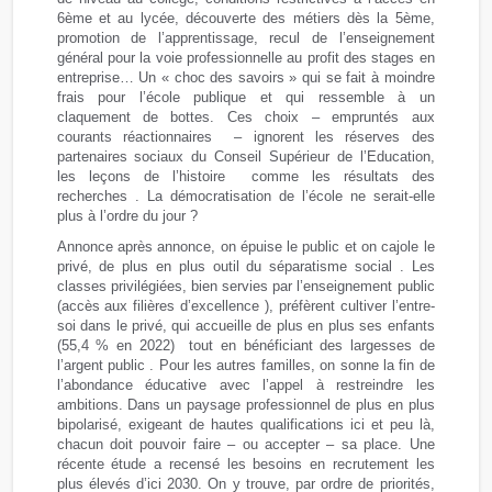
6ème et au lycée, découverte des métiers dès la 5ème,
promotion de l’apprentissage, recul de l’enseignement
général pour la voie professionnelle au profit des stages en
entreprise… Un « choc des savoirs » qui se fait à moindre
frais pour l’école publique et qui ressemble à un
claquement de bottes. Ces choix – empruntés aux
courants réactionnaires – ignorent les réserves des
partenaires sociaux du Conseil Supérieur de l’Education,
les leçons de l’histoire comme les résultats des
recherches . La démocratisation de l’école ne serait-elle
plus à l’ordre du jour ?
Annonce après annonce, on épuise le public et on cajole le
privé, de plus en plus outil du séparatisme social . Les
classes privilégiées, bien servies par l’enseignement public
(accès aux filières d’excellence ), préfèrent cultiver l’entre-
soi dans le privé, qui accueille de plus en plus ses enfants
(55,4 % en 2022) tout en bénéficiant des largesses de
l’argent public . Pour les autres familles, on sonne la fin de
l’abondance éducative avec l’appel à restreindre les
ambitions. Dans un paysage professionnel de plus en plus
bipolarisé, exigeant de hautes qualifications ici et peu là,
chacun doit pouvoir faire – ou accepter – sa place. Une
récente étude a recensé les besoins en recrutement les
plus élevés d’ici 2030. On y trouve, par ordre de priorités,