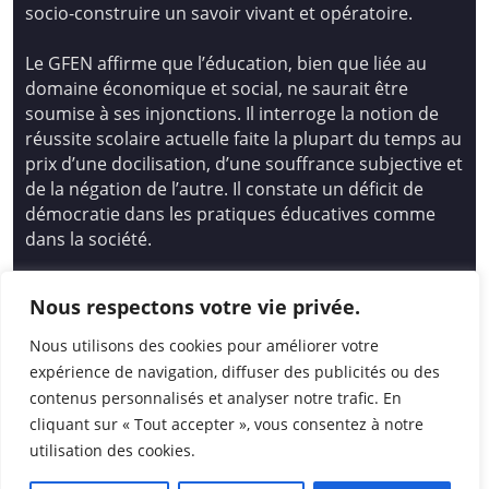
socio-construire un savoir vivant et opératoire.
Le GFEN affirme que l’éducation, bien que liée au
domaine économique et social, ne saurait être
soumise à ses injonctions. Il interroge la notion de
réussite scolaire actuelle faite la plupart du temps au
prix d’une docilisation, d’une souffrance subjective et
de la négation de l’autre. Il constate un déficit de
démocratie dans les pratiques éducatives comme
dans la société.
Siège national : Groupe Français d’Education
Nous respectons votre vie privée.
Nouvelle
14 avenue Spinoza 94200 Ivry Sur Seine
Nous utilisons des cookies pour améliorer votre
01 46 72 53 17 – gfen@gfen.asso.fr
expérience de navigation, diffuser des publicités ou des
contenus personnalisés et analyser notre trafic. En
cliquant sur « Tout accepter », vous consentez à notre
utilisation des cookies.