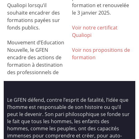
Qualiopi lorsqu’il
formation et renouvelée
souhaite encadrer des
le 3 janvier 2025.
formations payées sur
fonds publics.
Voir notre certificat
Qualiop
i
Mouvement d’Education
Nouvelle, le GFEN
Voir nos propositions de
encadre des actions de
formation
formation à destination
des professionnels de
Le GFEN défend, contre l’esprit de fatalité, l’idée que
l’homme est responsable de son histoire ou qu’il
peut le devenir. Son pari philosophique se fonde sur
le fait que tous les hommes, les enfants des
hommes, comme les peuples, ont des capacités
immenses pour comprendre et créer, pour auto-