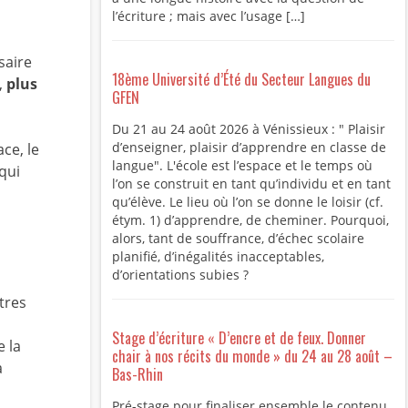
l’écriture ; mais avec l’usage […]
saire
18ème Université d’Été du Secteur Langues du
,
plus
GFEN
Du 21 au 24 août 2026 à Vénissieux : " Plaisir
d’enseigner, plaisir d’apprendre en classe de
ce, le
langue". L'école est l’espace et le temps où
qui
l’on se construit en tant qu’individu et en tant
qu’élève. Le lieu où l’on se donne le loisir (cf.
étym. 1) d’apprendre, de cheminer. Pourquoi,
alors, tant de souffrance, d’échec scolaire
planifié, d’inégalités inacceptables,
d’orientations subies ?
tres
Stage d’écriture « D’encre et de feux. Donner
e la
chair à nos récits du monde » du 24 au 28 août –
a
Bas-Rhin
Pré-stage pour finaliser ensemble le contenu