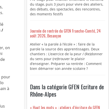
du stage, puis 3 jours pour vivre des ateliers,
s,
des débats, des spectacles, des rencontres,
s.
des moments festifs
lé
 /
Journée de rentrée du GFEN Franche-Comté, 24
août 2026, Besançon
Atelier « la parole à l’école » : faire de la
er, on
parole la source des apprentissages. Deux
ni
chantiers : L’exercice de la peur / (Re)donner
du sens pour (re)trouver le plaisir
 de
d’enseigner. Préparer sa rentrée : Comment
bien démarrer son année scolaire ?
) pour
glo
Dans la catégorie GFEN Ecriture de
ain à
Rhône-Alpes
lus
« Haut les mots » : ateliers d’écriture du GFEN