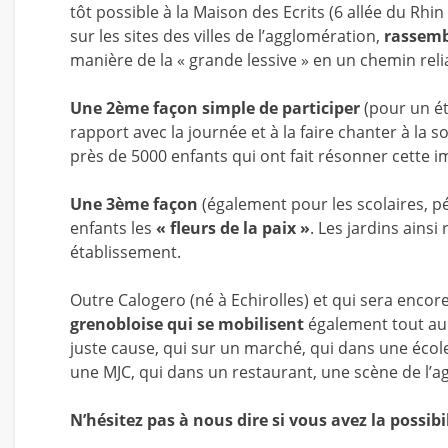
tôt possible à la Maison des Ecrits (6 allée du Rhin
sur les sites des villes de l’agglomération,
rassemb
manière de la « grande lessive » en un chemin relia
Une 2ème façon simple de participer
(pour un é
rapport avec la journée et à la faire chanter à la s
près de 5000 enfants qui ont fait résonner cette 
Une 3ème façon
(également pour les scolaires, pér
enfants les
« fleurs de la paix »
. Les jardins ains
établissement.
Outre Calogero (né à Echirolles) et qui sera encor
grenobloise qui se mobilisent
également tout au 
juste cause, qui sur un marché, qui dans une écol
une MJC, qui dans un restaurant, une scène de l’
N’hésitez pas à nous dire si vous avez la possibil