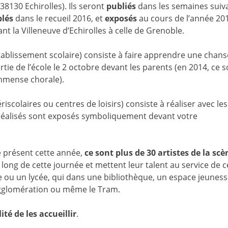
 38130 Echirolles). Ils seront
publiés
dans les semaines suiv
lés
dans le recueil 2016, et
exposés
au cours de l’année 201
nt la Villeneuve d’Echirolles à celle de Grenoble.
tablissement scolaire) consiste à faire apprendre une chan
ortie de l’école le 2 octobre devant les parents (en 2014, ce 
immense chorale).
iscolaires ou centres de loisirs) consiste à réaliser avec les
i réalisés sont exposés symboliquement devant votre
e présent cette année,
ce sont plus de 30 artistes de la scè
long de cette journée et mettent leur talent au service de c
e ou un lycée, qui dans une bibliothèque, un espace jeunes
agglomération ou même le Tram.
ité de les accueillir
.