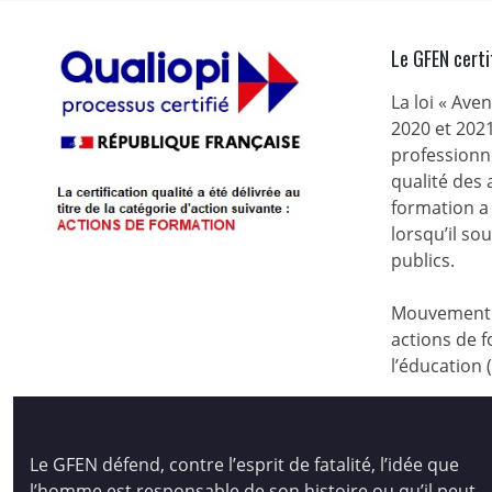
Le GFEN certi
La loi « Ave
2020 et 2021
professionne
qualité des
formation a 
lorsqu’il s
publics.
Mouvement d
actions de f
l’éducation 
Le GFEN défend, contre l’esprit de fatalité, l’idée que
l’homme est responsable de son histoire ou qu’il peut