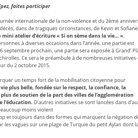
ipez, faites participer
 journée internationale de la non-violence et du 2ème anniver
 décès, dans de tragiques circonstances, de Kevin et Sofiane
mini atelier d’écriture « Si on sème dans la vie… »
.
rsonnes à diverses occasions dans l’année, une partie est
e 26 septembre prochain, une partie sera exposée à Grand’ Pla
hirolles. Ce sera le préambule à de nombreuses initiatives 
our du 2 octobre 2015.
arquer un temps fort de la mobilisation citoyenne pour
ie plus belle, fondée sur le respect, la confiance, la
 plus de soutien de la part des villes de l’agglomération
e l’éducation.
D’autres initiatives se sont lancées dans d’au
 beaucoup moins violent
 trop et toujours dans des formes qui marquent la négation d
 les vagues sur une plage de Turquie du petit Aylan dont l