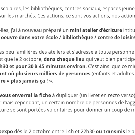
colaires, les bibliothèques, centres sociaux, espaces jeune
 sur les marchés. Ces actions, ce sont vos actions, nos action
olles, j’ai à nouveau préparé un
mini atelier d’écriture
intitu
oeuvre dans votre école / bibliothèque / centre de loisirs
nes peu familières des ateliers et s’adresse à toute personne
est que le 2 octobre,
dans chaque lieu
qui veut bien particip
0h30 et pour 30 à 45 minutes environ
. C’est ainsi que ce mi
ant où plusieurs milliers de personnes
(enfants et adultes
re « plus jamais ça ! ».
 vous enverrai la fiche
à dupliquer (un livret en recto verso
liser mais cependant, un certain nombre de personnes de l’ag
iture se sont portées volontaires pour donner un coup de m
lpexpo
dès le 2 octobre entre 14h et 22h30
ou transmis
le p