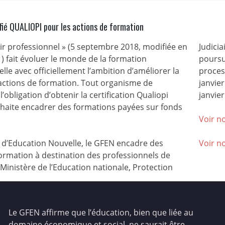
fié QUALIOPI pour les actions de formation
nir professionnel » (5 septembre 2018, modifiée en
Judicia
) fait évoluer le monde de la formation
poursu
lle avec officiellement l’ambition d’améliorer la
process
 actions de formation. Tout organisme de
janvie
l’obligation d’obtenir la certification Qualiopi
janvier
ouhaite encadrer des formations payées sur fonds
Voir no
’Education Nouvelle, le GFEN encadre des
Voir n
ormation à destination des professionnels de
(Ministère de l’Education nationale, Protection
Le GFEN affirme que l’éducation, bien que liée au
domaine économique et social, ne saurait être