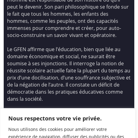
peut le devenir. Son pari philosophique se fonde sur
le fait que tous les hommes, les enfants des
hommes, comme les peuples, ont des capacités
immenses pour comprendre et créer, pour auto-
socio-construire un savoir vivant et opératoire.
Le GFEN affirme que l’éducation, bien que liée au
domaine économique et social, ne saurait être
soumise à ses injonctions. Il interroge la notion de
réussite scolaire actuelle faite la plupart du temps au
prix d’une docilisation, d’une souffrance subjective et
de la négation de l’autre. Il constate un déficit de
démocratie dans les pratiques éducatives comme
dans la société.
Siège national : Groupe Français d’Education
Nous respectons votre vie privée.
Nouvelle
14 avenue Spinoza 94200 Ivry Sur Seine
Nous utilisons des cookies pour améliorer votre
01 46 72 53 17 – gfen@gfen.asso.fr
expérience de navigation, diffuser des publicités ou des