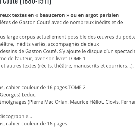
n Couté (1880-1911)
breux textes en « beauceron » ou en argot parisien
plètes de Gaston Couté avec de nombreux inédits et de
lus large corpus actuellement possible des œuvres du poèt
théâtre, inédits variés, accompagnés de deux
 dessins de Gaston Couté. S’y ajoute le disque d’un spectacl
e de l’auteur, avec son livret.TOME 1
 autres textes (récits, théâtre, manuscrits et courriers…),
ns, cahier couleur de 16 pages.TOME 2
(Georges) Leduc.
témoignages (Pierre Mac Orlan, Maurice Héliot, Clovis, Fern
 discographie…
s, cahier couleur de 16 pages.