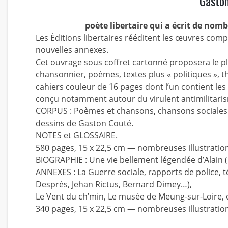
Gasto
poète libertaire qui a écrit de nom
Les Éditions libertaires rééditent les œuvres com
nouvelles annexes.
Cet ouvrage sous coffret cartonné proposera le p
chansonnier, poèmes, textes plus « politiques », 
cahiers couleur de 16 pages dont l’un contient les
conçu notamment autour du virulent antimilitarism
CORPUS : Poèmes et chansons, chansons sociales et
dessins de Gaston Couté.
NOTES et GLOSSAIRE.
580 pages, 15 x 22,5 cm — nombreuses illustratio
BIOGRAPHIE : Une vie bellement légendée d’Alain 
ANNEXES : La Guerre sociale, rapports de police, 
Desprès, Jehan Rictus, Bernard Dimey…),
Le Vent du ch’min, Le musée de Meung-sur-Loire,
340 pages, 15 x 22,5 cm — nombreuses illustration