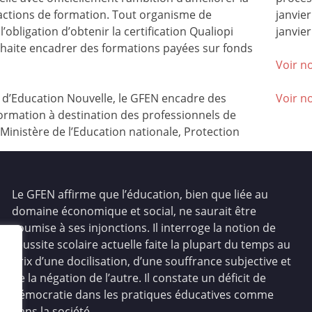
 actions de formation. Tout organisme de
janvie
l’obligation d’obtenir la certification Qualiopi
janvier
ouhaite encadrer des formations payées sur fonds
Voir no
’Education Nouvelle, le GFEN encadre des
Voir n
ormation à destination des professionnels de
(Ministère de l’Education nationale, Protection
Le GFEN affirme que l’éducation, bien que liée au
domaine économique et social, ne saurait être
soumise à ses injonctions. Il interroge la notion de
réussite scolaire actuelle faite la plupart du temps au
prix d’une docilisation, d’une souffrance subjective et
de la négation de l’autre. Il constate un déficit de
démocratie dans les pratiques éducatives comme
dans la société.