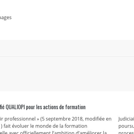
)
 pages
fié QUALIOPI pour les actions de formation
nir professionnel » (5 septembre 2018, modifiée en
Judicia
) fait évoluer le monde de la formation
poursu
lle avec officiellement l’ambition d’améliorer la
process