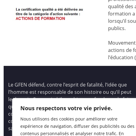
qualité des
formation a 
lorsqu’il s
publics.
Mouvement d
actions de f
l’éducation 
Le GFEN défend, contre l’esprit de fatalité, l’idée que
l’homme est responsable de son histoire ou qu’il peut
le devenir. Son pari philosophique se fonde sur le fait
que tous les hommes, les enfants des hommes,
Nous respectons votre vie privée.
comme les peuples, ont des capacités immenses pour
Nous utilisons des cookies pour améliorer votre
comprendre et créer, pour auto-socio-construire un
expérience de navigation, diffuser des publicités ou des
savoir vivant et opératoire.
contenus personnalisés et analyser notre trafic. En