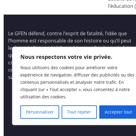
l’éducation 
Le GFEN défend, contre l’esprit de fatalité, l’idée que
l’homme est responsable de son histoire ou qu’il peut
le devenir. Son pari philosophique se fonde sur le fait
que tous les hommes, les enfants des hommes,
Nous respectons votre vie privée.
comme les peuples, ont des capacités immenses pour
Nous utilisons des cookies pour améliorer votre
comprendre et créer, pour auto-socio-construire un
expérience de navigation, diffuser des publicités ou des
savoir vivant et opératoire.
contenus personnalisés et analyser notre trafic. En
cliquant sur « Tout accepter », vous consentez à notre
utilisation des cookies.
Personnaliser
Tout rejeter
Accepter tout