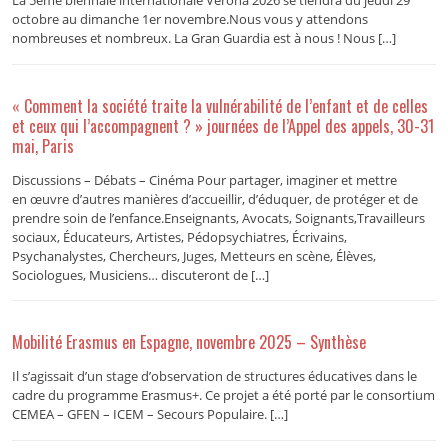
La 5ème biennale internationale Verona 2026 se tiendra du jeudi 29
octobre au dimanche 1er novembre.Nous vous y attendons
nombreuses et nombreux. La Gran Guardia est à nous ! Nous […]
« Comment la société traite la vulnérabilité de l’enfant et de celles
et ceux qui l’accompagnent ? » journées de l’Appel des appels, 30-31
mai, Paris
Discussions – Débats – Cinéma Pour partager, imaginer et mettre
en œuvre d’autres manières d’accueillir, d’éduquer, de protéger et de
prendre soin de l’enfance.Enseignants, Avocats, Soignants,Travailleurs
sociaux, Éducateurs, Artistes, Pédopsychiatres, Écrivains,
Psychanalystes, Chercheurs, Juges, Metteurs en scène, Élèves,
Sociologues, Musiciens… discuteront de […]
Mobilité Erasmus en Espagne, novembre 2025 – Synthèse
Il s’agissait d’un stage d’observation de structures éducatives dans le
cadre du programme Erasmus+. Ce projet a été porté par le consortium
CEMEA – GFEN – ICEM – Secours Populaire. […]