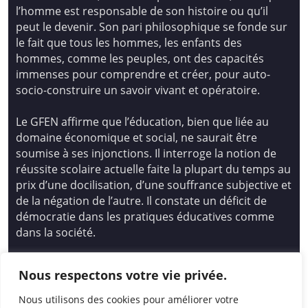
l’homme est responsable de son histoire ou qu’il
peut le devenir. Son pari philosophique se fonde sur
le fait que tous les hommes, les enfants des
hommes, comme les peuples, ont des capacités
immenses pour comprendre et créer, pour auto-
socio-construire un savoir vivant et opératoire.
Le GFEN affirme que l’éducation, bien que liée au
domaine économique et social, ne saurait être
soumise à ses injonctions. Il interroge la notion de
réussite scolaire actuelle faite la plupart du temps au
prix d’une docilisation, d’une souffrance subjective et
de la négation de l’autre. Il constate un déficit de
démocratie dans les pratiques éducatives comme
dans la société.
Siège national : Groupe Français d’Education
Nous respectons votre vie privée.
Nouvelle
14 avenue Spinoza 94200 Ivry Sur Seine
Nous utilisons des cookies pour améliorer votre