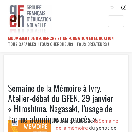
Skip
to
content
MOUVEMENT DE RECHERCHE ET DE FORMATION EN ÉDUCATION
TOUS CAPABLES ! TOUS CHERCHEURS ! TOUS CRÉATEURS !
Semaine de la Mémoire à Ivry.
Atelier-débat du GFEN, 29 janvier
« Hiroshima, Nagasaki, l’usage de
l’arme atomique en procès »
Dans le cadre de
la Semaine
de la mémoire
du génocide