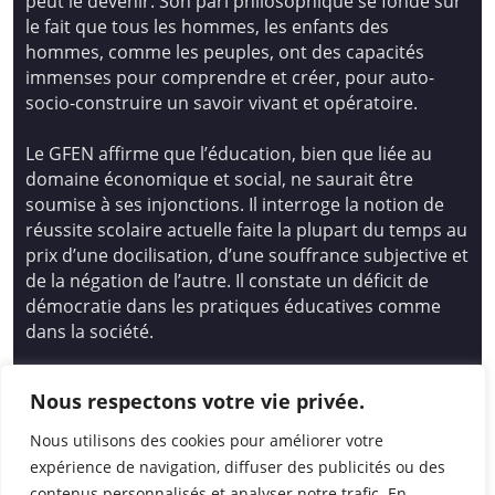
peut le devenir. Son pari philosophique se fonde sur
le fait que tous les hommes, les enfants des
hommes, comme les peuples, ont des capacités
immenses pour comprendre et créer, pour auto-
socio-construire un savoir vivant et opératoire.
Le GFEN affirme que l’éducation, bien que liée au
domaine économique et social, ne saurait être
soumise à ses injonctions. Il interroge la notion de
réussite scolaire actuelle faite la plupart du temps au
prix d’une docilisation, d’une souffrance subjective et
de la négation de l’autre. Il constate un déficit de
démocratie dans les pratiques éducatives comme
dans la société.
Siège national : Groupe Français d’Education
Nous respectons votre vie privée.
Nouvelle
14 avenue Spinoza 94200 Ivry Sur Seine
Nous utilisons des cookies pour améliorer votre
01 46 72 53 17 – gfen@gfen.asso.fr
expérience de navigation, diffuser des publicités ou des
contenus personnalisés et analyser notre trafic. En