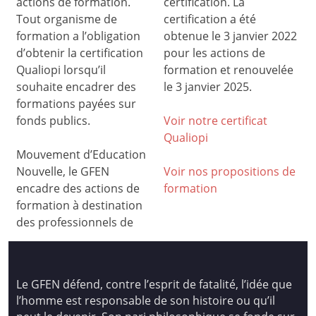
actions de formation.
certification. La
Tout organisme de
certification a été
formation a l’obligation
obtenue le 3 janvier 2022
d’obtenir la certification
pour les actions de
Qualiopi lorsqu’il
formation et renouvelée
souhaite encadrer des
le 3 janvier 2025.
formations payées sur
fonds publics.
Voir notre certificat
Qualiop
i
Mouvement d’Education
Nouvelle, le GFEN
Voir nos propositions de
encadre des actions de
formation
formation à destination
des professionnels de
Le GFEN défend, contre l’esprit de fatalité, l’idée que
l’homme est responsable de son histoire ou qu’il