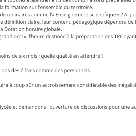
ra à tous les établissements des combinaisons prédéfinies 
la formation sur l’ensemble du territoire.
isciplinaires comme l’« Enseignement scientifique » ? A qu
de définition claire, leur contenu pédagogique dépendra de 
a Dotation horaire globale.
rand oral », l’heure destinée à la préparation des TPE ayan
ins de six mois : quelle qualité en attendre ?
le dos des élèves comme des personnels.
uira à coup sûr un accroissement considérable des inégalit
le lycée et demandons l’ouverture de discussions pour une a