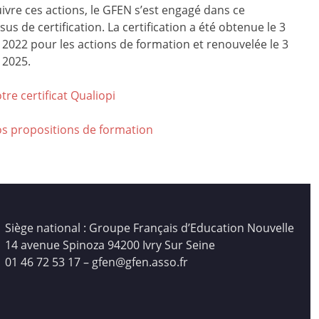
ivre ces actions, le GFEN s’est engagé dans ce
us de certification. La certification a été obtenue le 3
r 2022 pour les actions de formation et renouvelée le 3
 2025.
tre certificat Qualiop
i
os propositions de formation
Siège national : Groupe Français d’Education Nouvelle
14 avenue Spinoza 94200 Ivry Sur Seine
01 46 72 53 17 – gfen@gfen.asso.fr