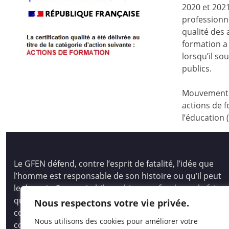
2020 et 2021
professionne
qualité des
formation a 
lorsqu’il s
publics.
Mouvement d
actions de f
l’éducation 
Le GFEN défend, contre l’esprit de fatalité, l’idée que
l’homme est responsable de son histoire ou qu’il peut
le devenir. Son pari philosophique se fonde sur le fait
que tous les hommes, les enfants des hommes,
Nous respectons votre vie privée.
comme les peuples, ont des capacités immenses pour
Nous utilisons des cookies pour améliorer votre
comprendre et créer, pour auto-socio-construire un