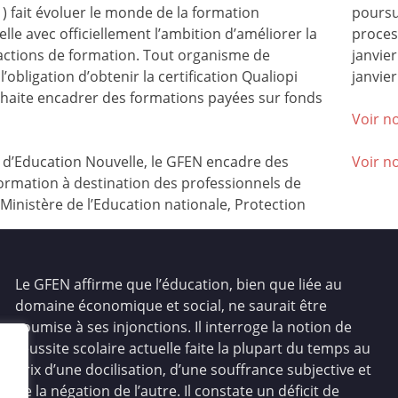
) fait évoluer le monde de la formation
poursu
lle avec officiellement l’ambition d’améliorer la
process
 actions de formation. Tout organisme de
janvie
l’obligation d’obtenir la certification Qualiopi
janvier
ouhaite encadrer des formations payées sur fonds
Voir no
’Education Nouvelle, le GFEN encadre des
Voir n
ormation à destination des professionnels de
(Ministère de l’Education nationale, Protection
Le GFEN affirme que l’éducation, bien que liée au
domaine économique et social, ne saurait être
soumise à ses injonctions. Il interroge la notion de
réussite scolaire actuelle faite la plupart du temps au
prix d’une docilisation, d’une souffrance subjective et
de la négation de l’autre. Il constate un déficit de