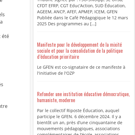
de
CFDT EFRP, CGT Educ’Action, SUD Éducation,
AGEEM, ANCP, AFEF, APMEP, ICEM, GFEN
els
Publiée dans le Café Pédagogique le 12 mars
la
2025 Des programmes au […]
t été
Manifeste pour le développement de la mixité
sociale et pour la consolidation de la politique
d’éducation prioritaire
Le GFEN est co-signataire de ce manifeste à
l'initiative de l'OZP
és
Refonder une institution éducative démocratique,
humaniste, moderne
utre
Par le collectif Riposte Éducation, auquel
participe le GFEN. 6 décembre 2024. Il y a
bientôt un an, près d’une cinquantaine de
mouvements pédagogiques, associations
complémentaires de l’école, associations