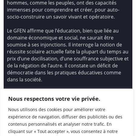
hommes, comme les peuples, ont des capacités
immenses pour comprendre et créer, pour auto-
socio-construire un savoir vivant et opératoire.
Le GFEN affirme que l’éducation, bien que liée au
domaine économique et social, ne saurait être
soumise à ses injonctions. Il interroge la notion de
réussite scolaire actuelle faite la plupart du temps au
prix d’une docilisation, d’une souffrance subjective et
de la négation de l’autre. Il constate un déficit de
démocratie dans les pratiques éducatives comme
dans la société.
Siège national : Groupe Français d’Education
Nous respectons votre vie privée.
Nouvelle
14 avenue Spinoza 94200 Ivry Sur Seine
Nous utilisons des cookies pour améliorer votre
01 46 72 53 17 – gfen@gfen.asso.fr
expérience de navigation, diffuser des publicités ou des
contenus personnalisés et analyser notre trafic. En
cliquant sur « Tout accepter », vous consentez à notre