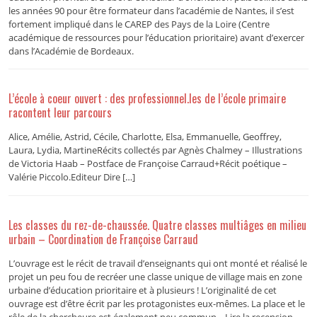
les années 90 pour être formateur dans l’académie de Nantes, il s’est
fortement impliqué dans le CAREP des Pays de la Loire (Centre
académique de ressources pour l’éducation prioritaire) avant d’exercer
dans l’Académie de Bordeaux.
L’école à coeur ouvert : des professionnel.les de l’école primaire
racontent leur parcours
Alice, Amélie, Astrid, Cécile, Charlotte, Elsa, Emmanuelle, Geoffrey,
Laura, Lydia, MartineRécits collectés par Agnès Chalmey – Illustrations
de Victoria Haab – Postface de Françoise Carraud+Récit poétique –
Valérie Piccolo.Editeur Dire […]
Les classes du rez-de-chaussée. Quatre classes multiâges en milieu
urbain – Coordination de Françoise Carraud
L’ouvrage est le récit de travail d’enseignants qui ont monté et réalisé le
projet un peu fou de recréer une classe unique de village mais en zone
urbaine d’éducation prioritaire et à plusieurs ! L’originalité de cet
ouvrage est d’être écrit par les protagonistes eux-mêmes. La place et le
rôle de la chercheure est également peu commun... Lire la recension