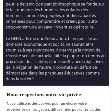
peut le devenir. Son pari philosophique se fonde sur
le fait que tous les hommes, les enfants des
hommes, comme les peuples, ont des capacités
immenses pour comprendre et créer, pour auto-
socio-construire un savoir vivant et opératoire.
Le GFEN affirme que l’éducation, bien que liée au
domaine économique et social, ne saurait être
soumise à ses injonctions. Il interroge la notion de
réussite scolaire actuelle faite la plupart du temps au
prix d’une docilisation, d’une souffrance subjective et
de la négation de l’autre. Il constate un déficit de
démocratie dans les pratiques éducatives comme
dans la société.
Siège national : Groupe Français d’Education
Nous respectons votre vie privée.
Nouvelle
14 avenue Spinoza 94200 Ivry Sur Seine
Nous utilisons des cookies pour améliorer votre
01 46 72 53 17 – gfen@gfen.asso.fr
expérience de navigation, diffuser des publicités ou des