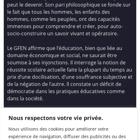
peut le devenir. Son pari philosophique se fonde sur
le fait que tous les hommes, les enfants des
hommes, comme les peuples, ont des capacités
immenses pour comprendre et créer, pour auto-
socio-construire un savoir vivant et opératoire.
Le GFEN affirme que l’éducation, bien que liée au
domaine économique et social, ne saurait être
soumise à ses injonctions. Il interroge la notion de
réussite scolaire actuelle faite la plupart du temps au
prix d’une docilisation, d’une souffrance subjective et
de la négation de l’autre. Il constate un déficit de
démocratie dans les pratiques éducatives comme
dans la société.
Siège national : Groupe Français d’Education
Nous respectons votre vie privée.
Nouvelle
14 avenue Spinoza 94200 Ivry Sur Seine
Nous utilisons des cookies pour améliorer votre
01 46 72 53 17 – gfen@gfen.asso.fr
expérience de navigation, diffuser des publicités ou des