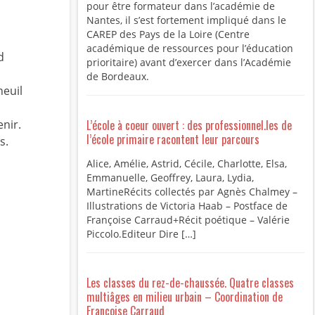
pour être formateur dans l’académie de
Nantes, il s’est fortement impliqué dans le
CAREP des Pays de la Loire (Centre
académique de ressources pour l’éducation
d
prioritaire) avant d’exercer dans l’Académie
de Bordeaux.
neuil
nir.
L’école à coeur ouvert : des professionnel.les de
l’école primaire racontent leur parcours
s.
Alice, Amélie, Astrid, Cécile, Charlotte, Elsa,
Emmanuelle, Geoffrey, Laura, Lydia,
MartineRécits collectés par Agnès Chalmey –
Illustrations de Victoria Haab – Postface de
Françoise Carraud+Récit poétique – Valérie
Piccolo.Editeur Dire […]
Les classes du rez-de-chaussée. Quatre classes
multiâges en milieu urbain – Coordination de
Françoise Carraud