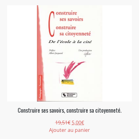
Construire ses savoirs, construire sa citoyenneté.
Le
Le
19,51
€
5,00
€
prix
prix
Ajouter au panier
initial
actuel