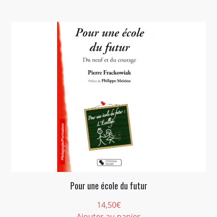
était :
est :
19,51€.
5,00€.
Pour une école du futur
14,50
€
Ajouter au panier