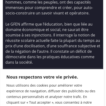
hommes, comme les peuples, ont des capacités
immenses pour comprendre et créer, pour auto-
socio-construire un savoir vivant et opératoire.
Le GFEN affirme que l’éducation, bien que liée au
domaine économique et social, ne saurait être
soumise à ses injonctions. Il interroge la notion de
réussite scolaire actuelle faite la plupart du temps au
prix d’une docilisation, d’une souffrance subjective et
de la négation de l’autre. Il constate un déficit de
démocratie dans les pratiques éducatives comme
dans la société.
Siège national : Groupe Français d’Education
Nous respectons votre vie privée.
Nouvelle
14 avenue Spinoza 94200 Ivry Sur Seine
Nous utilisons des cookies pour améliorer votre
01 46 72 53 17 – gfen@gfen.asso.fr
expérience de navigation, diffuser des publicités ou des
contenus personnalisés et analyser notre trafic. En
cliquant sur « Tout accepter », vous consentez à notre