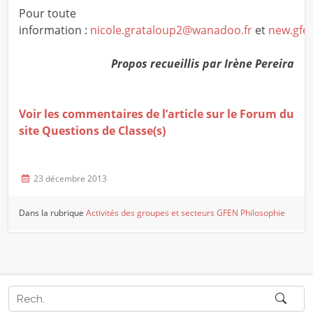
Pour toute
information :
nicole.grataloup2@wanadoo.fr
et
new.gfen
Propos recueillis par Irène Pereira
Voir les commentaires de l’article sur le Forum du
site Questions de Classe(s)
23 décembre 2013
Dans la rubrique
Activités des groupes et secteurs
GFEN Philosophie