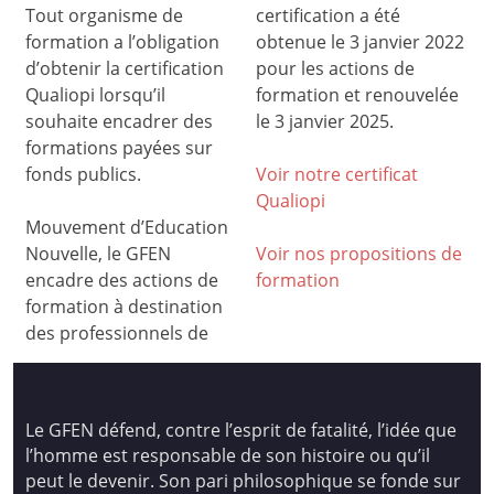
Tout organisme de
certification a été
formation a l’obligation
obtenue le 3 janvier 2022
d’obtenir la certification
pour les actions de
Qualiopi lorsqu’il
formation et renouvelée
souhaite encadrer des
le 3 janvier 2025.
formations payées sur
fonds publics.
Voir notre certificat
Qualiop
i
Mouvement d’Education
Nouvelle, le GFEN
Voir nos propositions de
encadre des actions de
formation
formation à destination
des professionnels de
Le GFEN défend, contre l’esprit de fatalité, l’idée que
l’homme est responsable de son histoire ou qu’il
peut le devenir. Son pari philosophique se fonde sur