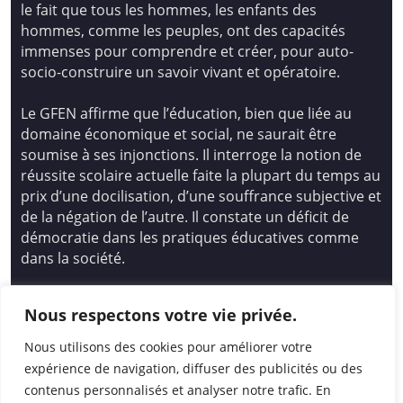
le fait que tous les hommes, les enfants des
hommes, comme les peuples, ont des capacités
immenses pour comprendre et créer, pour auto-
socio-construire un savoir vivant et opératoire.
Le GFEN affirme que l’éducation, bien que liée au
domaine économique et social, ne saurait être
soumise à ses injonctions. Il interroge la notion de
réussite scolaire actuelle faite la plupart du temps au
prix d’une docilisation, d’une souffrance subjective et
de la négation de l’autre. Il constate un déficit de
démocratie dans les pratiques éducatives comme
dans la société.
Siège national : Groupe Français d’Education
Nous respectons votre vie privée.
Nouvelle
14 avenue Spinoza 94200 Ivry Sur Seine
Nous utilisons des cookies pour améliorer votre
01 46 72 53 17 – gfen@gfen.asso.fr
expérience de navigation, diffuser des publicités ou des
contenus personnalisés et analyser notre trafic. En