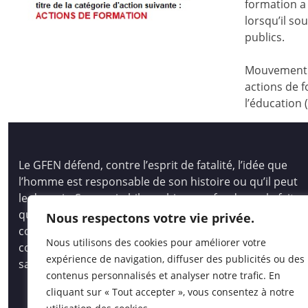
formation a 
lorsqu’il s
publics.
Mouvement d
actions de f
l’éducation 
Le GFEN défend, contre l’esprit de fatalité, l’idée que
l’homme est responsable de son histoire ou qu’il peut
le devenir. Son pari philosophique se fonde sur le fait
que tous les hommes, les enfants des hommes,
Nous respectons votre vie privée.
comme les peuples, ont des capacités immenses pour
Nous utilisons des cookies pour améliorer votre
comprendre et créer, pour auto-socio-construire un
expérience de navigation, diffuser des publicités ou des
savoir vivant et opératoire.
contenus personnalisés et analyser notre trafic. En
cliquant sur « Tout accepter », vous consentez à notre