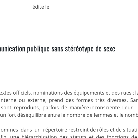
édite le
unication publique sans stéréotype de sexe
 textes officiels, nominations des équipements et des rues : l
t interne ou externe, prend des formes très diverses. Sa
 sont reproduits, parfois de manière inconsciente. Leur
, un fort déséquilibre entre le nombre de femmes et le nom
mes dans un répertoire restreint de rôles et de situati
r. Enfin, une hiérarchisation des statuts et des fonctions d