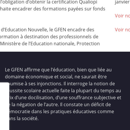
l’obligation d’obtenir la certification Qualiopi
janvier
ouhaite encadrer des formations payées sur fonds
Voir no
’Education Nouvelle, le GFEN encadre des
Voir n
ormation à destination des professionnels de
(Ministère de l’Education nationale, Protection
Le GFEN affirme que l’éducation, bien que liée au
domaine économique et social, ne saurait être
soumise à ses injonctions. Il interroge la notion de
réussite scolaire actuelle faite la plupart du temps au
prix d’une docilisation, d’une souffrance subjective et
de la négation de l’autre. Il constate un déficit de
démocratie dans les pratiques éducatives comme
dans la société.