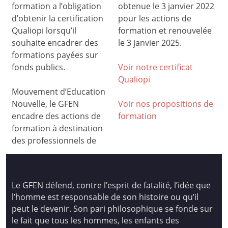
formation a l’obligation
obtenue le 3 janvier 2022
d’obtenir la certification
pour les actions de
Qualiopi lorsqu’il
formation et renouvelée
souhaite encadrer des
le 3 janvier 2025.
formations payées sur
fonds publics.
Voir notre certificat
Qualiop
i
Mouvement d’Education
Nouvelle, le GFEN
Voir nos propositions de
encadre des actions de
formation
formation à destination
des professionnels de
Le GFEN défend, contre l’esprit de fatalité, l’idée que
l’homme est responsable de son histoire ou qu’il
peut le devenir. Son pari philosophique se fonde sur
le fait que tous les hommes, les enfants des