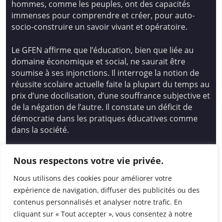
hommes, comme les peuples, ont des capacités
immenses pour comprendre et créer, pour auto-
socio-construire un savoir vivant et opératoire.
Le GFEN affirme que l’éducation, bien que liée au
domaine économique et social, ne saurait être
soumise à ses injonctions. Il interroge la notion de
réussite scolaire actuelle faite la plupart du temps au
prix d’une docilisation, d’une souffrance subjective et
de la négation de l’autre. Il constate un déficit de
démocratie dans les pratiques éducatives comme
dans la société.
Siège national : Groupe Français d’Education
Nous respectons votre vie privée.
Nouvelle
14 avenue Spinoza 94200 Ivry Sur Seine
Nous utilisons des cookies pour améliorer votre
01 46 72 53 17 – gfen@gfen.asso.fr
expérience de navigation, diffuser des publicités ou des
contenus personnalisés et analyser notre trafic. En
cliquant sur « Tout accepter », vous consentez à notre