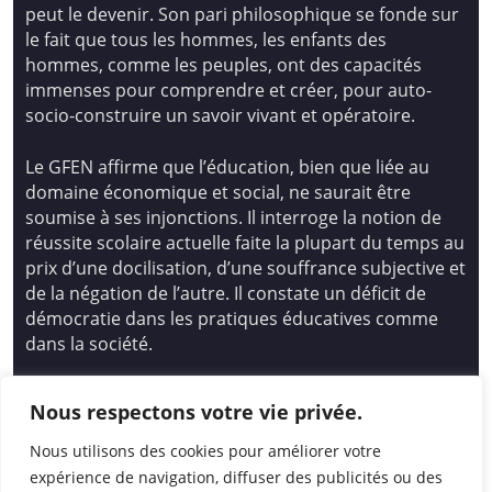
peut le devenir. Son pari philosophique se fonde sur
le fait que tous les hommes, les enfants des
hommes, comme les peuples, ont des capacités
immenses pour comprendre et créer, pour auto-
socio-construire un savoir vivant et opératoire.
Le GFEN affirme que l’éducation, bien que liée au
domaine économique et social, ne saurait être
soumise à ses injonctions. Il interroge la notion de
réussite scolaire actuelle faite la plupart du temps au
prix d’une docilisation, d’une souffrance subjective et
de la négation de l’autre. Il constate un déficit de
démocratie dans les pratiques éducatives comme
dans la société.
Siège national : Groupe Français d’Education
Nous respectons votre vie privée.
Nouvelle
14 avenue Spinoza 94200 Ivry Sur Seine
Nous utilisons des cookies pour améliorer votre
01 46 72 53 17 – gfen@gfen.asso.fr
expérience de navigation, diffuser des publicités ou des