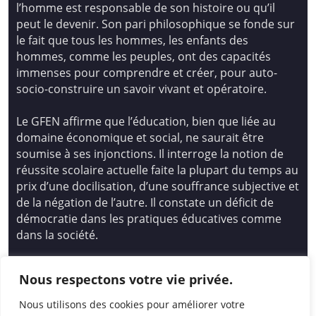
l’homme est responsable de son histoire ou qu’il
peut le devenir. Son pari philosophique se fonde sur
le fait que tous les hommes, les enfants des
hommes, comme les peuples, ont des capacités
immenses pour comprendre et créer, pour auto-
socio-construire un savoir vivant et opératoire.
Le GFEN affirme que l’éducation, bien que liée au
domaine économique et social, ne saurait être
soumise à ses injonctions. Il interroge la notion de
réussite scolaire actuelle faite la plupart du temps au
prix d’une docilisation, d’une souffrance subjective et
de la négation de l’autre. Il constate un déficit de
démocratie dans les pratiques éducatives comme
dans la société.
Siège national : Groupe Français d’Education
Nous respectons votre vie privée.
Nouvelle
14 avenue Spinoza 94200 Ivry Sur Seine
Nous utilisons des cookies pour améliorer votre