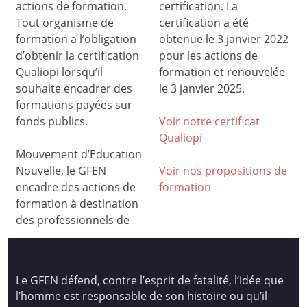
actions de formation.
certification. La
Tout organisme de
certification a été
formation a l’obligation
obtenue le 3 janvier 2022
d’obtenir la certification
pour les actions de
Qualiopi lorsqu’il
formation et renouvelée
souhaite encadrer des
le 3 janvier 2025.
formations payées sur
fonds publics.
Voir notre certificat
Qualiop
i
Mouvement d’Education
Nouvelle, le GFEN
Voir nos propositions de
encadre des actions de
formation
formation à destination
des professionnels de
Le GFEN défend, contre l’esprit de fatalité, l’idée que
l’homme est responsable de son histoire ou qu’il