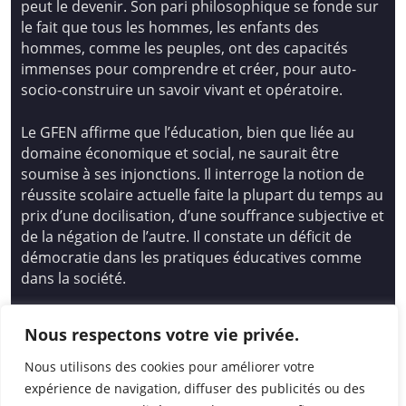
peut le devenir. Son pari philosophique se fonde sur
le fait que tous les hommes, les enfants des
hommes, comme les peuples, ont des capacités
immenses pour comprendre et créer, pour auto-
socio-construire un savoir vivant et opératoire.
Le GFEN affirme que l’éducation, bien que liée au
domaine économique et social, ne saurait être
soumise à ses injonctions. Il interroge la notion de
réussite scolaire actuelle faite la plupart du temps au
prix d’une docilisation, d’une souffrance subjective et
de la négation de l’autre. Il constate un déficit de
démocratie dans les pratiques éducatives comme
dans la société.
Siège national : Groupe Français d’Education
Nous respectons votre vie privée.
Nouvelle
14 avenue Spinoza 94200 Ivry Sur Seine
Nous utilisons des cookies pour améliorer votre
01 46 72 53 17 – gfen@gfen.asso.fr
expérience de navigation, diffuser des publicités ou des