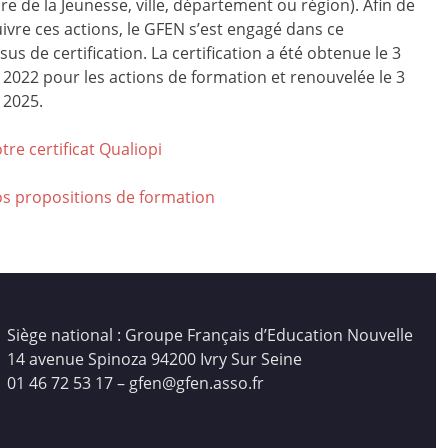
ire de la Jeunesse, ville, département ou région). Afin de
ivre ces actions, le GFEN s’est engagé dans ce
us de certification. La certification a été obtenue le 3
r 2022 pour les actions de formation et renouvelée le 3
 2025.
tre certificat Qualiop
i
os propositions de formation
Siège national : Groupe Français d’Education Nouvelle
14 avenue Spinoza 94200 Ivry Sur Seine
01 46 72 53 17 – gfen@gfen.asso.fr