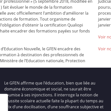
nir professionnel » (5 septembre 2018, modifiée en
Judicia
) fait évoluer le monde de la formation
poursu
lle avec officiellement l’ambition d’améliorer la
process
 actions de formation. Tout organisme de
janvie
l’obligation d’obtenir la certification Qualiopi
janvier
ouhaite encadrer des formations payées sur fonds
Voir no
’Education Nouvelle, le GFEN encadre des
Voir n
ormation à destination des professionnels de
(Ministère de l’Education nationale, Protection
Le GFEN affirme que l’éducation, bien que liée au
domaine économique et social, ne saurait être
soumise à ses injonctions. Il interroge la notion de
réussite scolaire actuelle faite la plupart du temps au
prix d’une docilisation, d’une souffrance subjective et