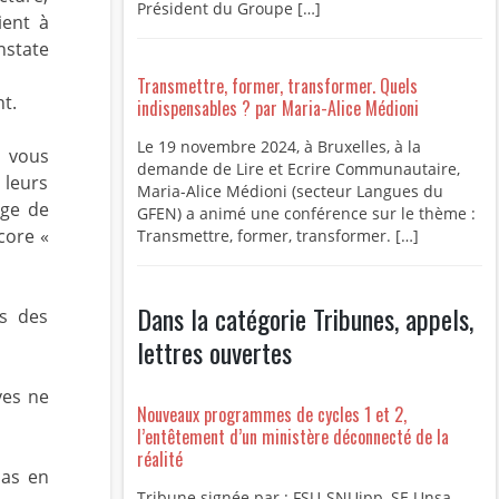
Président du Groupe […]
ient à
nstate
Transmettre, former, transformer. Quels
t.
indispensables ? par Maria-Alice Médioni
Le 19 novembre 2024, à Bruxelles, à la
e vous
demande de Lire et Ecrire Communautaire,
 leurs
Maria-Alice Médioni (secteur Langues du
ège de
GFEN) a animé une conférence sur le thème :
core «
Transmettre, former, transformer. […]
Dans la catégorie Tribunes, appels,
es des
lettres ouvertes
ves ne
Nouveaux programmes de cycles 1 et 2,
l’entêtement d’un ministère déconnecté de la
réalité
pas en
Tribune signée par : FSU-SNUipp, SE Unsa,