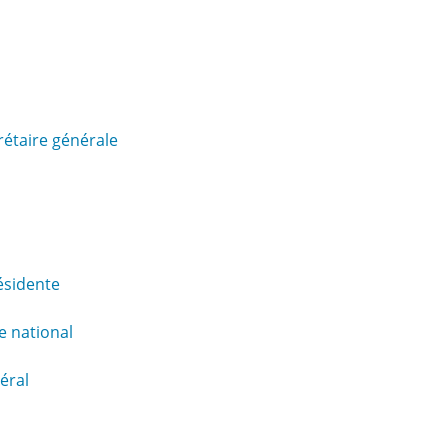
étaire générale
ésidente
e national
éral