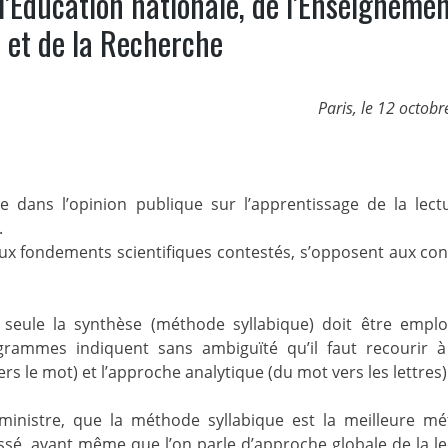
l’Education nationale, de l’Enseigneme
 et de la Recherche
Paris, le 12 octob
e dans l’opinion publique sur l’apprentissage de la lect
.
 aux fondements scientifiques contestés, s’opposent aux co
seule la synthèse (méthode syllabique) doit être empl
ogrammes indiquent sans ambiguïté qu’il faut recourir 
rs le mot) et l’approche analytique (du mot vers les lettres)
inistre, que la méthode syllabique est la meilleure m
assé, avant même que l’on parle d’approche globale de la le