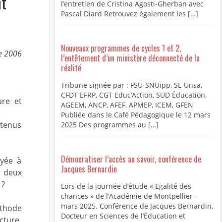
nt
l’entretien de Cristina Agosti-Gherban avec
Pascal Diard Retrouvez également les […]
Nouveaux programmes de cycles 1 et 2,
re 2006
l’entêtement d’un ministère déconnecté de la
réalité
Tribune signée par : FSU-SNUipp, SE Unsa,
CFDT EFRP, CGT Educ’Action, SUD Éducation,
ure et
AGEEM, ANCP, AFEF, APMEP, ICEM, GFEN
Publiée dans le Café Pédagogique le 12 mars
ntenus
2025 Des programmes au […]
Démocratiser l’accès au savoir, conférence de
oyée à
Jacques Bernardin
à deux
 ?
Lors de la journée d’étude « Egalité des
chances » de l’Académie de Montpellier –
mars 2025. Conférence de Jacques Bernardin,
éthode
Docteur en Sciences de l’Éducation et
cture,