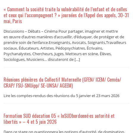
« Comment la société traite la vulnérabilité de l’enfant et de celles
et ceux qui l’accompagnent ? » journées de l’Appel des appels, 30-31
mai, Paris
Discussions – Débats – Cinéma Pour partager, imaginer et mettre
en œuvre d’autres manières d’accueillir, d’éduquer, de protéger et de
prendre soin de l’enfance.Enseignants, Avocats, Soignants,Travailleurs
sociaux, Éducateurs, Artistes, Pédopsychiatres, Écrivains,
Psychanalystes, Chercheurs, Juges, Metteurs en scène, Élèves,
Sociologues, Musiciens… discuteront de […]
Réunions plénières du Collectif Maternelle (GFEN/ ICEM/ Ceméa/
CRAP/ FSU-SNUipp/ SE-UNSA/ AGEEM)
Lire les comptes-rendus des réunions du 5 janvier et 23 mars 2026
Formation SUD éducation 05 « InSUDbordonné·es autorité et
libertés » – 4 et 5 juin 2026
Dans ce stage on questionnera les notions d’autorité, de domination,