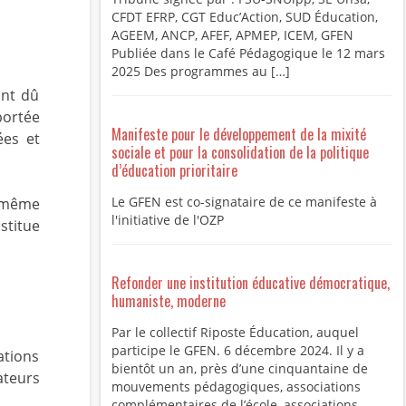
CFDT EFRP, CGT Educ’Action, SUD Éducation,
AGEEM, ANCP, AFEF, APMEP, ICEM, GFEN
Publiée dans le Café Pédagogique le 12 mars
2025 Des programmes au […]
ont dû
portée
Manifeste pour le développement de la mixité
ées et
sociale et pour la consolidation de la politique
d’éducation prioritaire
Le GFEN est co-signataire de ce manifeste à
r même
l'initiative de l'OZP
stitue
Refonder une institution éducative démocratique,
humaniste, moderne
Par le collectif Riposte Éducation, auquel
participe le GFEN. 6 décembre 2024. Il y a
ations
bientôt un an, près d’une cinquantaine de
ateurs
mouvements pédagogiques, associations
complémentaires de l’école, associations