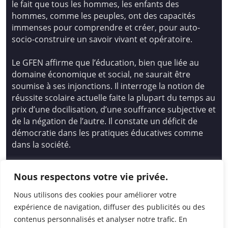
le fait que tous les hommes, les enfants des
hommes, comme les peuples, ont des capacités
immenses pour comprendre et créer, pour auto-
socio-construire un savoir vivant et opératoire.
Le GFEN affirme que l’éducation, bien que liée au
domaine économique et social, ne saurait être
soumise à ses injonctions. Il interroge la notion de
réussite scolaire actuelle faite la plupart du temps au
prix d’une docilisation, d’une souffrance subjective et
de la négation de l’autre. Il constate un déficit de
démocratie dans les pratiques éducatives comme
dans la société.
Siège national : Groupe Français d’Education
Nous respectons votre vie privée.
Nouvelle
14 avenue Spinoza 94200 Ivry Sur Seine
Nous utilisons des cookies pour améliorer votre
01 46 72 53 17 – gfen@gfen.asso.fr
expérience de navigation, diffuser des publicités ou des
contenus personnalisés et analyser notre trafic. En