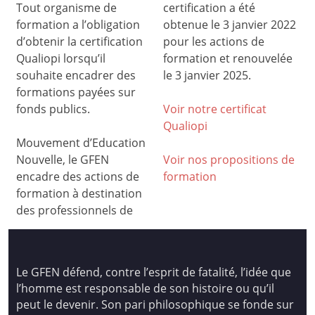
Tout organisme de
certification a été
formation a l’obligation
obtenue le 3 janvier 2022
d’obtenir la certification
pour les actions de
Qualiopi lorsqu’il
formation et renouvelée
souhaite encadrer des
le 3 janvier 2025.
formations payées sur
fonds publics.
Voir notre certificat
Qualiop
i
Mouvement d’Education
Nouvelle, le GFEN
Voir nos propositions de
encadre des actions de
formation
formation à destination
des professionnels de
Le GFEN défend, contre l’esprit de fatalité, l’idée que
l’homme est responsable de son histoire ou qu’il
peut le devenir. Son pari philosophique se fonde sur