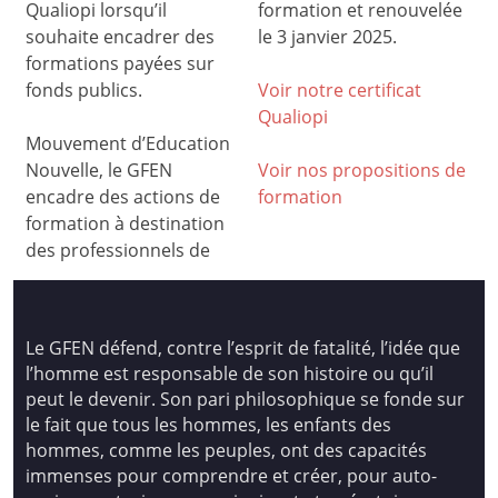
Qualiopi lorsqu’il
formation et renouvelée
souhaite encadrer des
le 3 janvier 2025.
formations payées sur
fonds publics.
Voir notre certificat
Qualiop
i
Mouvement d’Education
Nouvelle, le GFEN
Voir nos propositions de
encadre des actions de
formation
formation à destination
des professionnels de
Le GFEN défend, contre l’esprit de fatalité, l’idée que
l’homme est responsable de son histoire ou qu’il
peut le devenir. Son pari philosophique se fonde sur
le fait que tous les hommes, les enfants des
hommes, comme les peuples, ont des capacités
immenses pour comprendre et créer, pour auto-