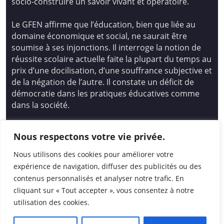
socio-construire un savoir vivant et opératoire.
Le GFEN affirme que l’éducation, bien que liée au
domaine économique et social, ne saurait être
soumise à ses injonctions. Il interroge la notion de
réussite scolaire actuelle faite la plupart du temps au
prix d’une docilisation, d’une souffrance subjective et
de la négation de l’autre. Il constate un déficit de
démocratie dans les pratiques éducatives comme
dans la société.
Siège national : Groupe Français d’Education
Nous respectons votre vie privée.
Nouvelle
14 avenue Spinoza 94200 Ivry Sur Seine
Nous utilisons des cookies pour améliorer votre
01 46 72 53 17 – gfen@gfen.asso.fr
expérience de navigation, diffuser des publicités ou des
contenus personnalisés et analyser notre trafic. En
cliquant sur « Tout accepter », vous consentez à notre
utilisation des cookies.