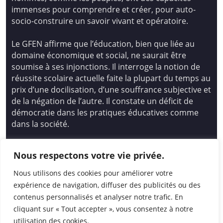
immenses pour comprendre et créer, pour auto-
socio-construire un savoir vivant et opératoire.
Le GFEN affirme que l’éducation, bien que liée au
domaine économique et social, ne saurait être
soumise à ses injonctions. Il interroge la notion de
réussite scolaire actuelle faite la plupart du temps au
prix d’une docilisation, d’une souffrance subjective et
de la négation de l’autre. Il constate un déficit de
démocratie dans les pratiques éducatives comme
dans la société.
Siège national : Groupe Français d’Education
Nous respectons votre vie privée.
Nouvelle
14 avenue Spinoza 94200 Ivry Sur Seine
Nous utilisons des cookies pour améliorer votre
01 46 72 53 17 – gfen@gfen.asso.fr
expérience de navigation, diffuser des publicités ou des
contenus personnalisés et analyser notre trafic. En
cliquant sur « Tout accepter », vous consentez à notre
utilisation des cookies.