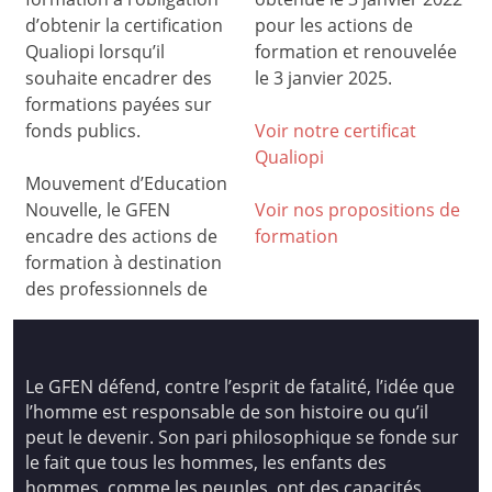
d’obtenir la certification
pour les actions de
Qualiopi lorsqu’il
formation et renouvelée
souhaite encadrer des
le 3 janvier 2025.
formations payées sur
fonds publics.
Voir notre certificat
Qualiop
i
Mouvement d’Education
Nouvelle, le GFEN
Voir nos propositions de
encadre des actions de
formation
formation à destination
des professionnels de
Le GFEN défend, contre l’esprit de fatalité, l’idée que
l’homme est responsable de son histoire ou qu’il
peut le devenir. Son pari philosophique se fonde sur
le fait que tous les hommes, les enfants des
hommes, comme les peuples, ont des capacités