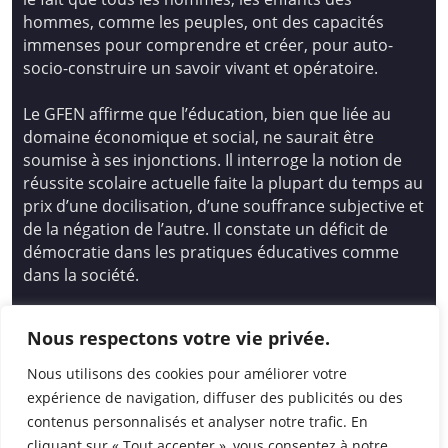
hommes, comme les peuples, ont des capacités
immenses pour comprendre et créer, pour auto-
socio-construire un savoir vivant et opératoire.
Le GFEN affirme que l’éducation, bien que liée au
domaine économique et social, ne saurait être
soumise à ses injonctions. Il interroge la notion de
réussite scolaire actuelle faite la plupart du temps au
prix d’une docilisation, d’une souffrance subjective et
de la négation de l’autre. Il constate un déficit de
démocratie dans les pratiques éducatives comme
dans la société.
Siège national : Groupe Français d’Education
Nous respectons votre vie privée.
Nouvelle
14 avenue Spinoza 94200 Ivry Sur Seine
Nous utilisons des cookies pour améliorer votre
01 46 72 53 17 – gfen@gfen.asso.fr
expérience de navigation, diffuser des publicités ou des
contenus personnalisés et analyser notre trafic. En
cliquant sur « Tout accepter », vous consentez à notre