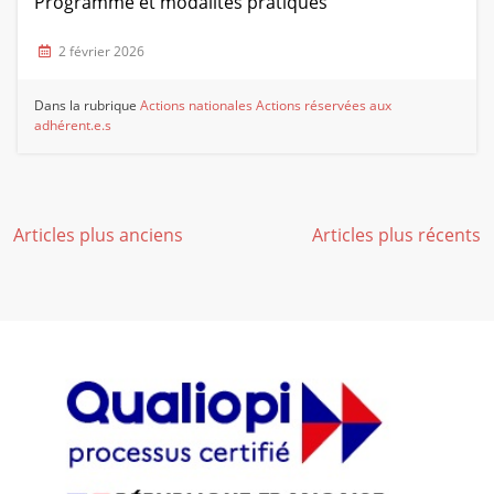
Programme et modalités pratiques
2 février 2026
Dans la rubrique
Actions nationales
Actions réservées aux
adhérent.e.s
Navigation
Articles plus anciens
Articles plus récents
des
articles