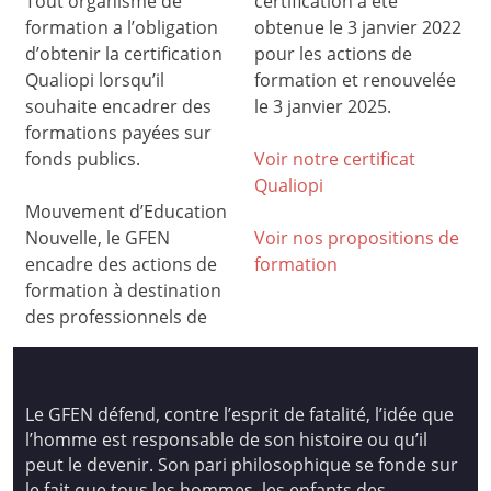
Tout organisme de
certification a été
formation a l’obligation
obtenue le 3 janvier 2022
d’obtenir la certification
pour les actions de
Qualiopi lorsqu’il
formation et renouvelée
souhaite encadrer des
le 3 janvier 2025.
formations payées sur
fonds publics.
Voir notre certificat
Qualiop
i
Mouvement d’Education
Nouvelle, le GFEN
Voir nos propositions de
encadre des actions de
formation
formation à destination
des professionnels de
Le GFEN défend, contre l’esprit de fatalité, l’idée que
l’homme est responsable de son histoire ou qu’il
peut le devenir. Son pari philosophique se fonde sur
le fait que tous les hommes, les enfants des