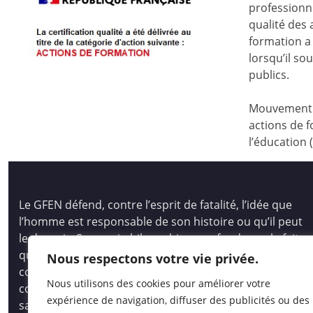
professionne
qualité des
formation a 
lorsqu’il s
publics.
Mouvement d
actions de f
l’éducation 
Le GFEN défend, contre l’esprit de fatalité, l’idée que
l’homme est responsable de son histoire ou qu’il peut
le devenir. Son pari philosophique se fonde sur le fait
que tous les hommes, les enfants des hommes,
Nous respectons votre vie privée.
comme les peuples, ont des capacités immenses pour
Nous utilisons des cookies pour améliorer votre
comprendre et créer, pour auto-socio-construire un
expérience de navigation, diffuser des publicités ou des
savoir vivant et opératoire.