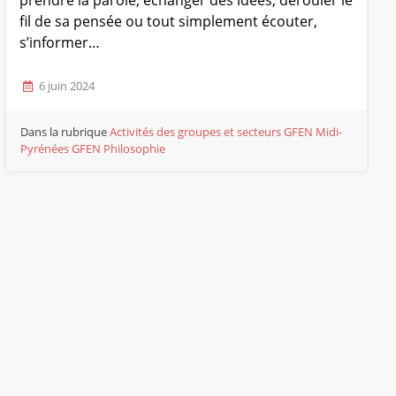
prendre la parole, échanger des idées, dérouler le
fil de sa pensée ou tout simplement écouter,
s’informer…
6 juin 2024
Dans la rubrique
Activités des groupes et secteurs
GFEN Midi-
Pyrénées
GFEN Philosophie