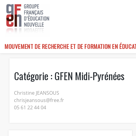
Skip
to
content
MOUVEMENT DE RECHERCHE ET DE FORMATION EN ÉDUCA
Catégorie :
GFEN Midi-Pyrénées
Christine JEANSOUS
chrisjeansous@free.fr
05 61 22 44 04