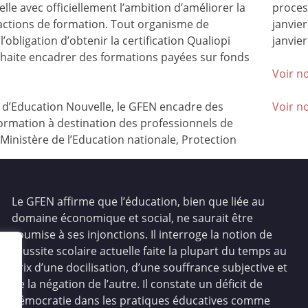
lle avec officiellement l’ambition d’améliorer la
process
 actions de formation. Tout organisme de
janvie
l’obligation d’obtenir la certification Qualiopi
janvier
ouhaite encadrer des formations payées sur fonds
Voir no
’Education Nouvelle, le GFEN encadre des
Voir n
ormation à destination des professionnels de
(Ministère de l’Education nationale, Protection
Le GFEN affirme que l’éducation, bien que liée au
domaine économique et social, ne saurait être
soumise à ses injonctions. Il interroge la notion de
réussite scolaire actuelle faite la plupart du temps au
prix d’une docilisation, d’une souffrance subjective et
de la négation de l’autre. Il constate un déficit de
démocratie dans les pratiques éducatives comme