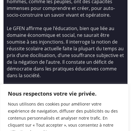
hommes, comme les peuples, ont des capacités
immenses pour comprendre et créer, pour auto-
socio-construire un savoir vivant et opératoire.
Le GFEN affirme que l’éducation, bien que liée au
domaine économique et social, ne saurait être
soumise à ses injonctions. Il interroge la notion de
réussite scolaire actuelle faite la plupart du temps au
prix d’une docilisation, d’une souffrance subjective et
de la négation de l’autre. Il constate un déficit de
démocratie dans les pratiques éducatives comme
dans la société.
Siège national : Groupe Français d’Education
Nous respectons votre vie privée.
Nouvelle
14 avenue Spinoza 94200 Ivry Sur Seine
Nous utilisons des cookies pour améliorer votre
01 46 72 53 17 – gfen@gfen.asso.fr
expérience de navigation, diffuser des publicités ou des
contenus personnalisés et analyser notre trafic. En
cliquant sur « Tout accepter », vous consentez à notre