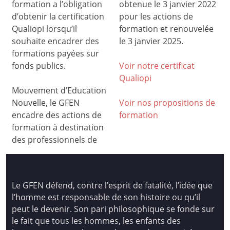
formation a l’obligation
obtenue le 3 janvier 2022
d’obtenir la certification
pour les actions de
Qualiopi lorsqu’il
formation et renouvelée
souhaite encadrer des
le 3 janvier 2025.
formations payées sur
fonds publics.
Voir notre certificat
Qualiop
i
Mouvement d’Education
Nouvelle, le GFEN
Voir nos propositions de
encadre des actions de
formation
formation à destination
des professionnels de
Le GFEN défend, contre l’esprit de fatalité, l’idée que
l’homme est responsable de son histoire ou qu’il
peut le devenir. Son pari philosophique se fonde sur
le fait que tous les hommes, les enfants des