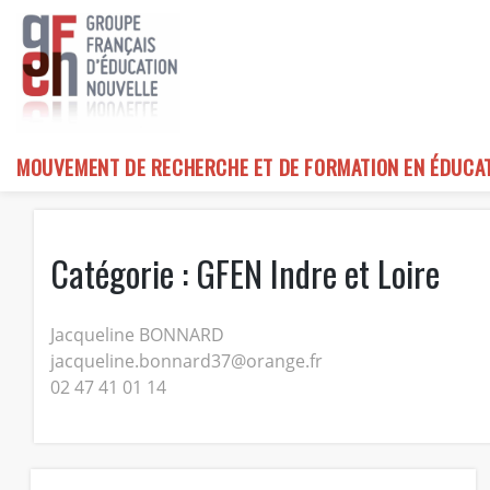
Skip
to
content
MOUVEMENT DE RECHERCHE ET DE FORMATION EN ÉDUCA
Catégorie :
GFEN Indre et Loire
Jacqueline BONNARD
jacqueline.bonnard37@orange.fr
02 47 41 01 14