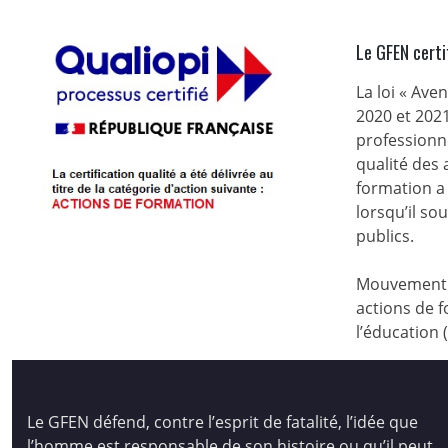
Le GFEN certi
La loi « Ave
2020 et 2021
professionne
qualité des
formation a 
lorsqu’il s
publics.
Mouvement d
actions de f
l’éducation 
Le GFEN défend, contre l’esprit de fatalité, l’idée que
l’homme est responsable de son histoire ou qu’il peut