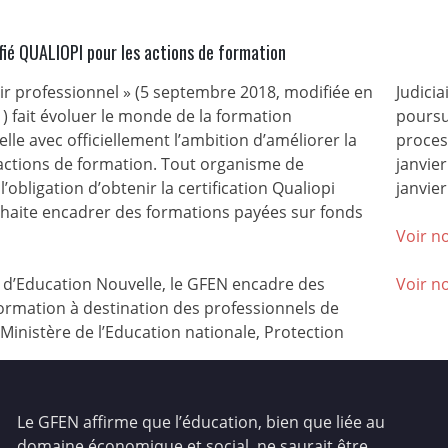
fié QUALIOPI pour les actions de formation
nir professionnel » (5 septembre 2018, modifiée en
Judicia
) fait évoluer le monde de la formation
poursu
lle avec officiellement l’ambition d’améliorer la
process
 actions de formation. Tout organisme de
janvie
l’obligation d’obtenir la certification Qualiopi
janvier
ouhaite encadrer des formations payées sur fonds
Voir no
’Education Nouvelle, le GFEN encadre des
Voir n
ormation à destination des professionnels de
(Ministère de l’Education nationale, Protection
Le GFEN affirme que l’éducation, bien que liée au
domaine économique et social, ne saurait être